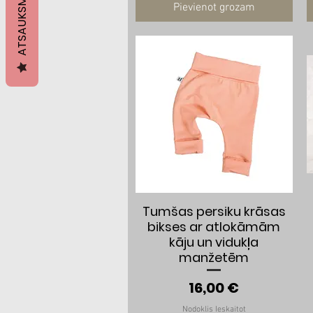
ATSAUKSMES
Pievienot grozam
Ātrais skats
Tumšas persiku krāsas
bikses ar atlokāmām
kāju un vidukļa
manžetēm
Cena
16,00 €
Nodoklis Ieskaitot