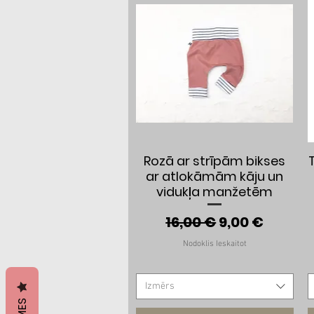
Ātrais skats
Rozā ar strīpām bikses
ar atlokāmām kāju un
vidukļa manžetēm
Parastā cena
Izpārdošana
16,00 €
9,00 €
Nodoklis Ieskaitot
Izmērs