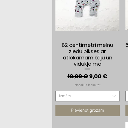
Ātrais skats
62 centimetri melnu
ziedu bikses ar
atlokāmām kāju un
vidukļa ma
Parastā cena
Izpārdošana
19,00 €
9,00 €
Nodoklis Ieskaitot
Izmērs
Pievienot grozam