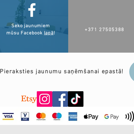
Seko jaunumiem
+371 27505388
mūsu Facebook
lapā
!
Pieraksties jaunumu saņēmšanai epastā!