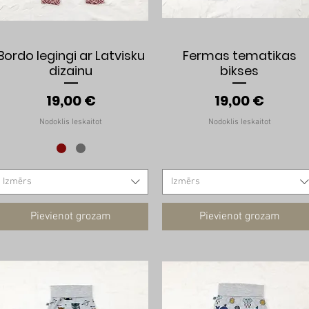
Ātrais skats
Ātrais skats
Bordo legingi ar Latvisku
Fermas tematikas
dizainu
bikses
Cena
Cena
19,00 €
19,00 €
Nodoklis Ieskaitot
Nodoklis Ieskaitot
Izmērs
Izmērs
Pievienot grozam
Pievienot grozam