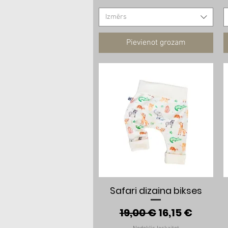
Izmērs
Pievienot grozam
Ātrais skats
Safari dizaina bikses
Parastā cena
Izpārdošana
19,00 €
16,15 €