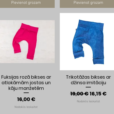
Pievienot grozam
Pievienot grozam
Ātrais skats
Ātrais skats
Fuksijas rozā bikses ar
Trikotāžas bikses ar
atlokāmām jostas un
džinsa imitāciju
kāju manžetēm
Parastā cena
Izpārdoš
19,00 €
16,15 €
Cena
16,00 €
Nodoklis Ieskaitot
Nodoklis Ieskaitot