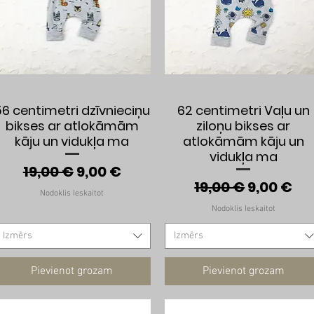
Ātrais skats
Ātrais skats
56 centimetri dzīvnieciņu
62 centimetri Vaļu un
bikses ar atlokāmām
ziloņu bikses ar
kāju un vidukļa ma
atlokāmām kāju un
vidukļa ma
Parastā cena
Izpārdošanas cena
19,00 €
9,00 €
s cena
Parastā cena
Izpārdoš
19,00 €
9,00 €
Nodoklis Ieskaitot
Nodoklis Ieskaitot
Izmērs
Izmērs
Pievienot grozam
Pievienot grozam