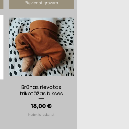
Pievienot grozam
Ātrais skats
Brūnas rievotas
trikotāžas bikses
anas cena
Cena
18,00 €
Nodoklis Ieskaitot