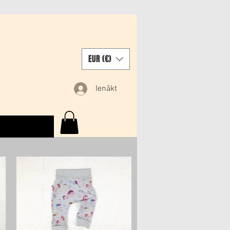
EUR (€)
Ienākt