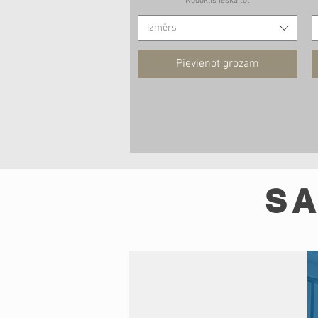
Nodoklis Ieskaitot
Izmērs
Pievienot grozam
SA