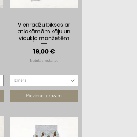
Ātrais skats
Vienradžu bikses ar
atlokāmām kāju un
vidukļa manžetēm
Cena
19,00 €
Nodoklis Ieskaitot
Izmērs
Pievienot grozam