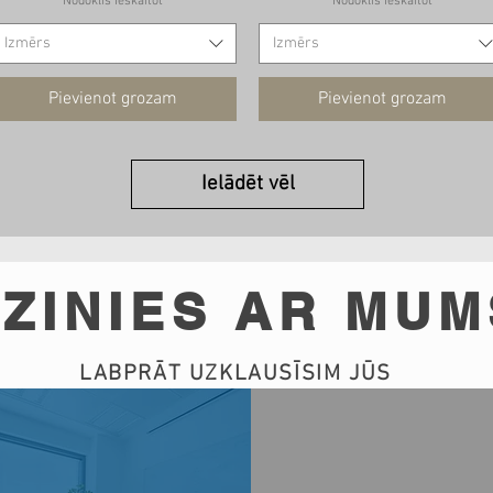
Nodoklis Ieskaitot
Nodoklis Ieskaitot
Izmērs
Izmērs
Pievienot grozam
Pievienot grozam
Ielādēt vēl
ZINIES AR MUM
LABPRĀT UZKLAUSĪSIM JŪS