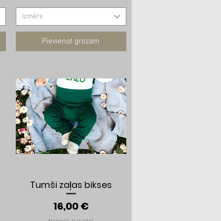
Izmērs
Pievienot grozam
Ātrais skats
Tumši zaļas bikses
Cena
16,00 €