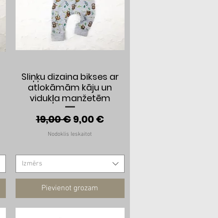
Ātrais skats
Sliņķu dizaina bikses ar
atlokāmām kāju un
vidukļa manžetēm
Parastā cena
Izpārdošanas cena
19,00 €
9,00 €
anas cena
Nodoklis Ieskaitot
Izmērs
Pievienot grozam