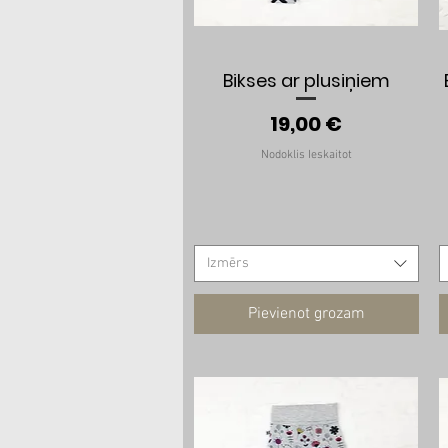
Ātrais skats
Bikses ar plusiņiem
Cena
19,00 €
Nodoklis Ieskaitot
Izmērs
Pievienot grozam