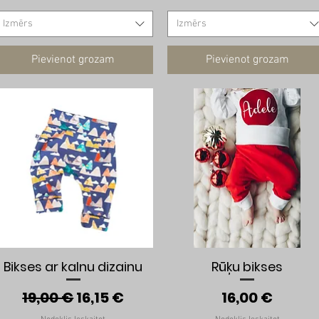
Izmērs
Izmērs
Pievienot grozam
Pievienot grozam
Ātrais skats
Ātrais skats
Bikses ar kalnu dizainu
Rūķu bikses
s cena
Parastā cena
Izpārdošanas cena
Cena
19,00 €
16,15 €
16,00 €