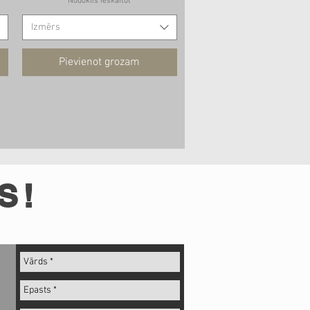
Nodoklis Ieskaitot
Izmērs
Pievienot grozam
S!