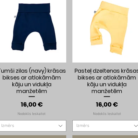
Ātrais skats
Ātrais skats
Tumši zilas (navy) krāsas
Pasteļ dzeltenas krāsa
bikses ar atlokāmām
bikses ar atlokāmām
kāju un vidukļa
kāju un vidukļa
manžetēm
manžetēm
s cena
Cena
Cena
16,00 €
16,00 €
Nodoklis Ieskaitot
Nodoklis Ieskaitot
Izmērs
Izmērs