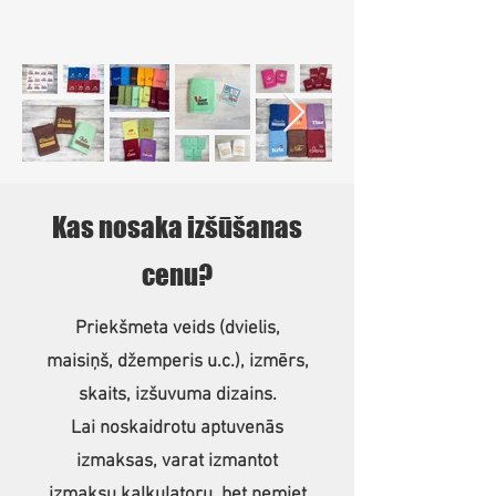
Kas nosaka izšūšanas
cenu?
Priekšmeta veids (dvielis,
maisiņš, džemperis u.c.), izmērs,
skaits, izšuvuma dizains.
Lai noskaidrotu aptuvenās
izmaksas, varat izmantot
izmaksu kalkulatoru, bet ņemiet