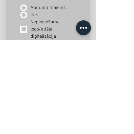
Auduma maisiņš
Cits
Nepieciešama 
logo/attēla 
digitalizācija
Nepieciešamais skaits
*
Papildus informācija
Parauga faila augšupielāde
Pievienot failu
Nosūtīt
pieprasījumu