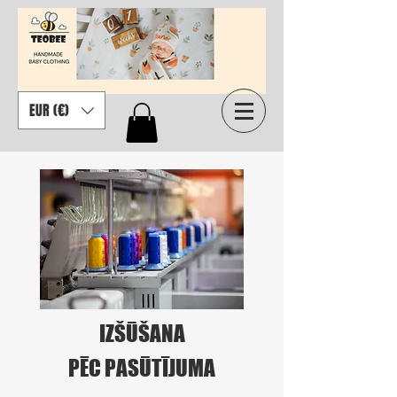
EUR (€)
IZŠŪŠANA
PĒC PASŪTĪJUMA