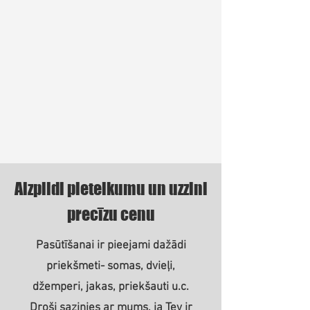
Aizpildi pieteikumu un uzzini
precīzu cenu
Pasūtīšanai ir pieejami dažādi
priekšmeti- somas, dvieļi,
džemperi, jakas, priekšauti u.c.
Droši sazinies ar mums, ja Tev ir