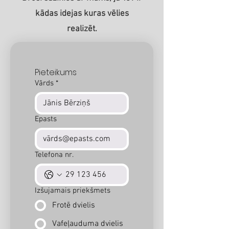
kādas idejas kuras vēlies
realizēt.
Pieteikums
Vārds
*
Epasts
Telefona nr.
Izšujamais priekšmets
Frotē dvielis
Vafeļauduma dvielis