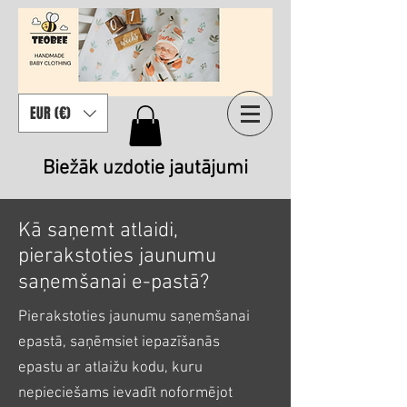
EUR (€)
Biežāk uzdotie jautājumi
Kā saņemt atlaidi,
pierakstoties jaunumu
saņemšanai e-pastā?
Pierakstoties jaunumu saņemšanai
epastā, saņēmsiet iepazīšanās
epastu ar atlaižu kodu, kuru
nepieciešams ievadīt noformējot