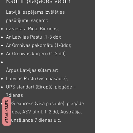
Kādi ir piegādes veidi?
Latvijā iespējams izvēlēties
pasūtījumu saņemt:
uz vietas- Rīgā, Bieriņos;
Ar Latvijas Pastu (1-3 dd);
Ar Omnivas pakomātu (1-3dd);
Ar Omnivas kurjeru (1-2 dd).
Ārpus Latvijas sūtam ar:
Latvijas Pastu (visa pasaule);
UPS standart (Eiropā), piegāde ~
7dienas
ATSAUKSMES
UPS express (visa pasaule), piegāde
Eiropa, ASV utml. 1-2 dd, Austrālija,
Jaunzēlande 7 dienas u.c.