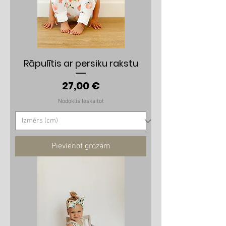
Rāpulītis ar persiku rakstu
Cena
27,00 €
Nodoklis Ieskaitot
Pievienot grozam