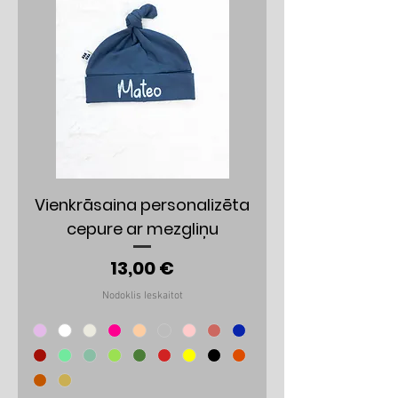
Vienkrāsaina personalizēta
cepure ar mezgliņu
Cena
13,00 €
Nodoklis Ieskaitot