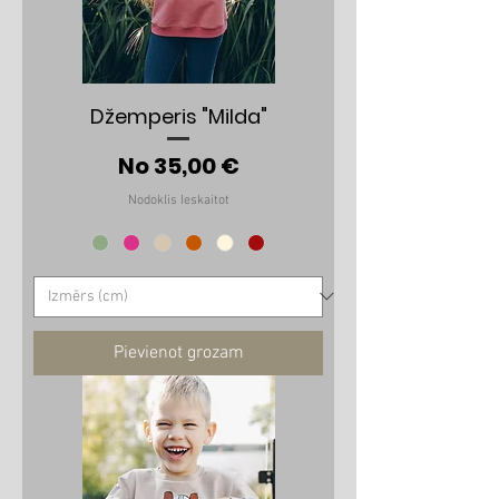
Džemperis "Milda"
Izpārdošanas cena
No
35,00 €
Nodoklis Ieskaitot
Pievienot grozam