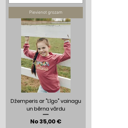
Pievienot grozam
Džemperis ar "Līgo" vainagu
un bērna vārdu
Izpārdošanas cena
No
35,00 €