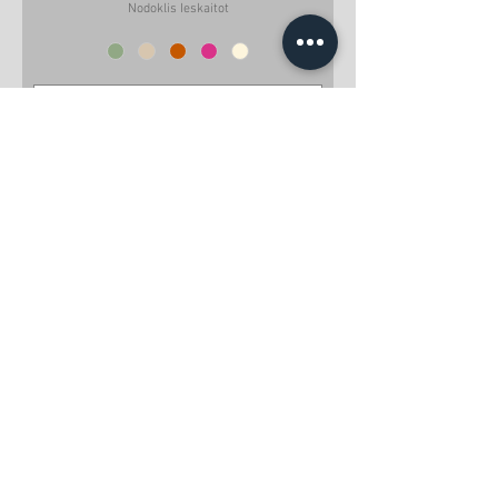
Nodoklis Ieskaitot
Pievienot grozam