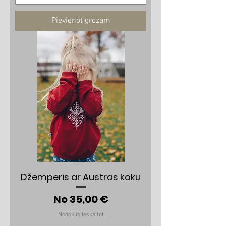
Pievienot grozam
Džemperis ar Austras koku
Izpārdošanas cena
No
35,00 €
Nodoklis Ieskaitot