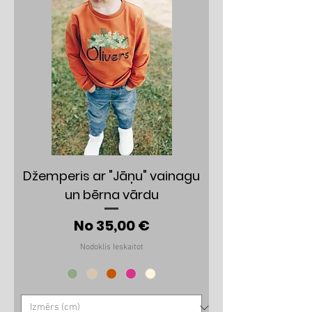
Džemperis ar "Jāņu" vainagu
un bērna vārdu
Izpārdošanas cena
No
35,00 €
Nodoklis Ieskaitot