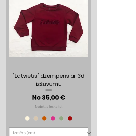
"Latvietis" džemperis ar 3d
izšuvumu
Izpārdošanas cena
No
35,00 €
Nodoklis Ieskaitot