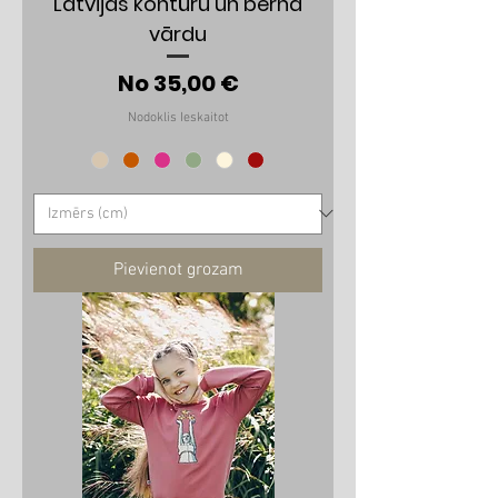
Latvijas kontūru un bērna
vārdu
Izpārdošanas cena
No
35,00 €
Nodoklis Ieskaitot
Pievienot grozam