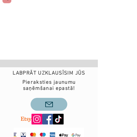
LABPRĀT UZKLAUSĪSIM JŪS
Pieraksties jaunumu
saņēmšanai epastā!