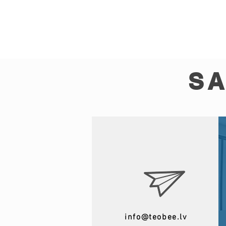
SA
info@teobee.lv