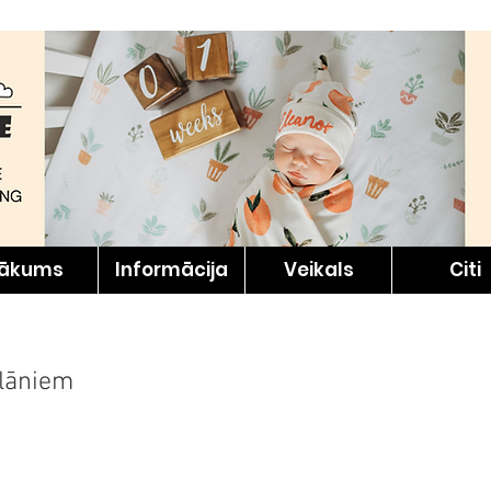
ākums
Informācija
Veikals
Citi
olāniem