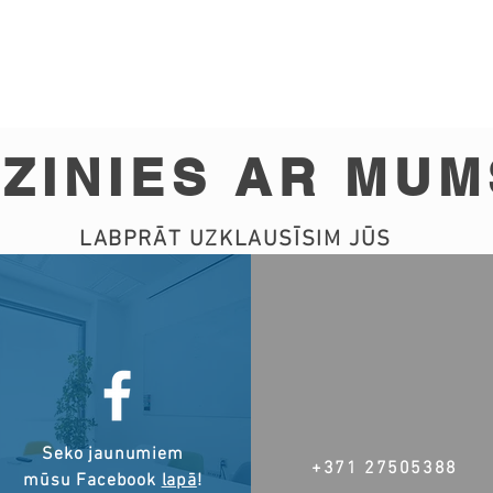
ZINIES AR MUM
LABPRĀT UZKLAUSĪSIM JŪS
Seko jaunumiem
+371 27505388
mūsu Facebook
lapā
!