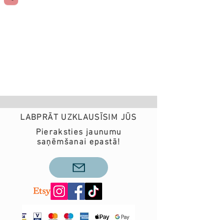
LABPRĀT UZKLAUSĪSIM JŪS
Pieraksties jaunumu
saņēmšanai epastā!