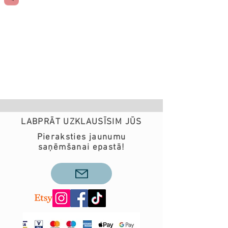
LABPRĀT UZKLAUSĪSIM JŪS
Pieraksties jaunumu
saņēmšanai epastā!