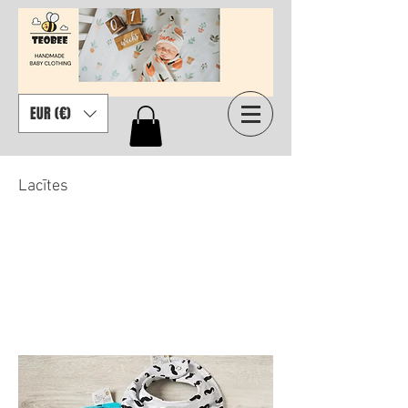
EUR (€)
Lacītes