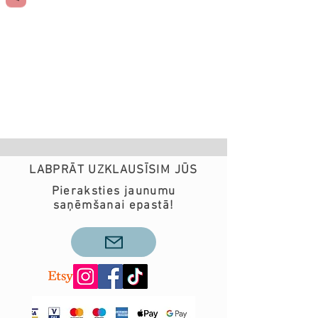
LABPRĀT UZKLAUSĪSIM JŪS
Pieraksties jaunumu
saņēmšanai epastā!