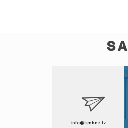
SA
info@teobee.lv