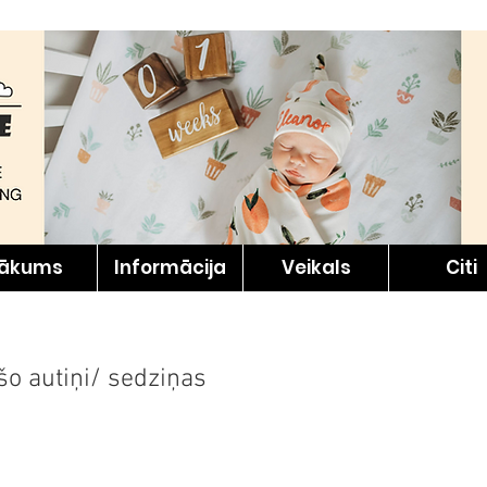
ākums
Informācija
Veikals
Citi
o autiņi/ sedziņas