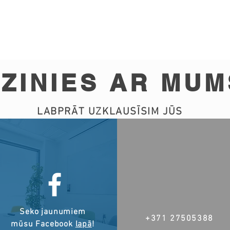
ZINIES AR MUM
LABPRĀT UZKLAUSĪSIM JŪS
Seko jaunumiem
+371 27505388
mūsu Facebook
lapā
!