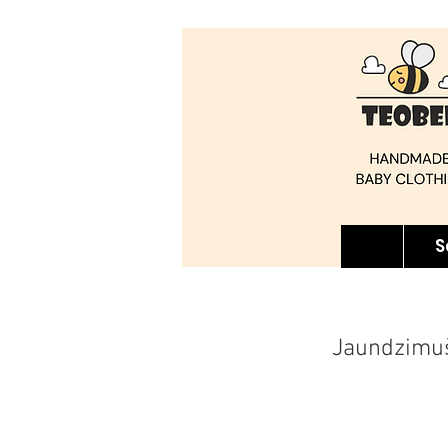
S
Jaundzimuš