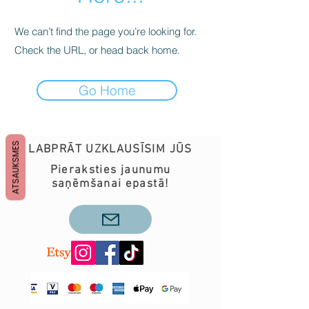
We can’t find the page you’re looking for.
Check the URL, or head back home.
Go Home
ATSAUKSMES
LABPRĀT UZKLAUSĪSIM JŪS
Pieraksties jaunumu
saņēmšanai epastā!