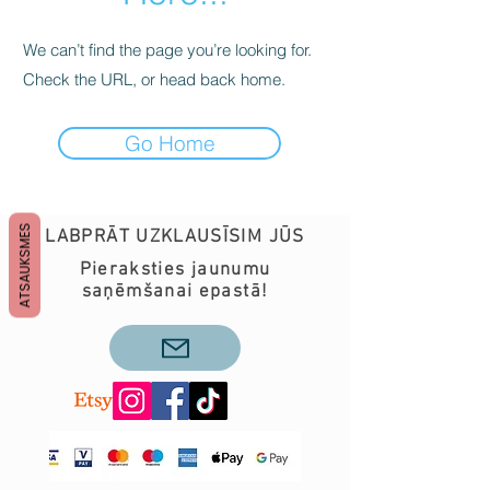
We can’t find the page you’re looking for.
Check the URL, or head back home.
Go Home
ATSAUKSMES
LABPRĀT UZKLAUSĪSIM JŪS
Pieraksties jaunumu
saņēmšanai epastā!