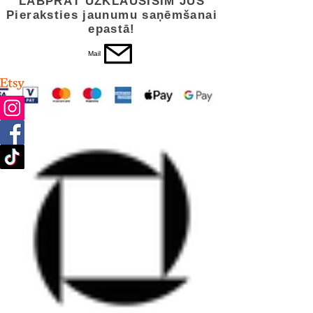
LABPRĀT UZKLAUSĪSIM JŪS
Pieraksties jaunumu saņēmšanai
epastā!
Mail