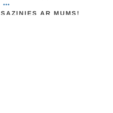
SAZINIES AR MUMS!
info@teobee.lv
Seko jaunumiem
mūsu Facebook
lapā
!
+371 27505388
Sūtīt