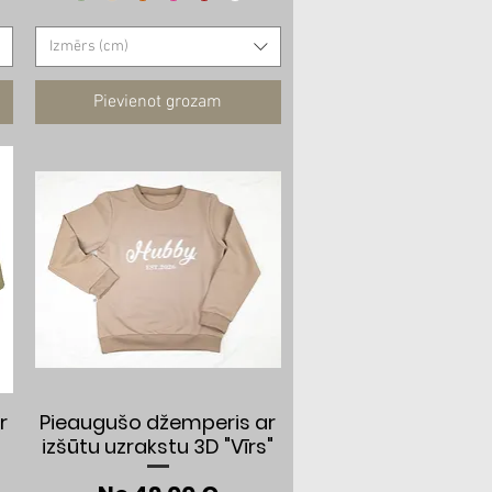
Izmērs (cm)
Pievienot grozam
Ātrais skats
r
Pieaugušo džemperis ar
izšūtu uzrakstu 3D "Vīrs"