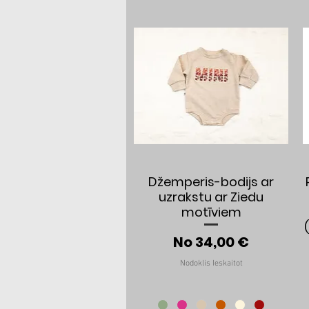
Ātrais skats
Džemperis-bodijs ar
uzrakstu ar Ziedu
motīviem
Izpārdošanas cen
No
34,00 €
Nodoklis Ieskaitot