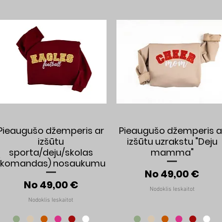
Ātrais skats
Ātrais skats
Pieaugušo džemperis ar
Pieaugušo džemperis a
izšūtu
izšūtu uzrakstu "Deju
sporta/deju/skolas
mamma"
(komandas) nosaukumu
a
Izpārdošanas 
No
49,00 €
Izpārdošanas cena
No
49,00 €
Nodoklis Ieskaitot
Nodoklis Ieskaitot