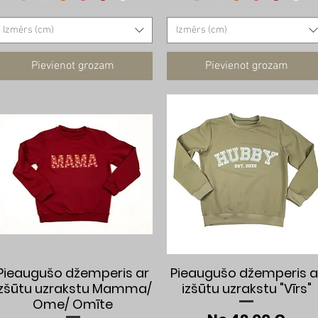
Izmērs (cm)
Izmērs (cm)
Pievienot grozam
Pievienot grozam
Ātrais skats
Ātrais skats
Pieaugušo džemperis ar
Pieaugušo džemperis a
izšūtu uzrakstu Mamma/
izšūtu uzrakstu "Vīrs"
Ome/ Omīte