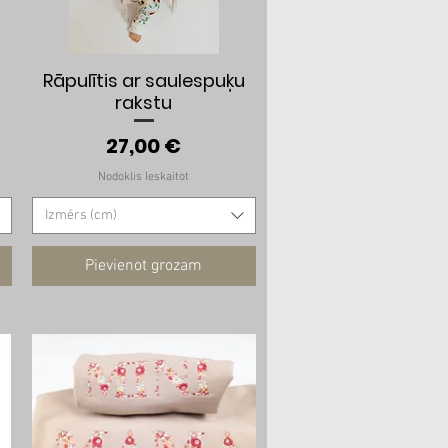
Ātrais skats
Rāpulītis ar saulespuķu
rakstu
Cena
27,00 €
Nodoklis Ieskaitot
Izmērs (cm)
Pievienot grozam