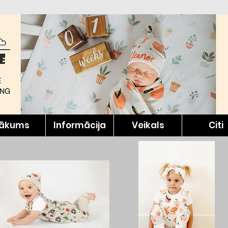
ākums
Informācija
Veikals
Citi