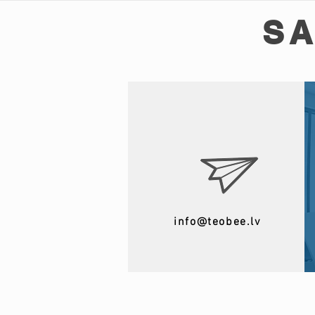
SA
info@teobee.lv