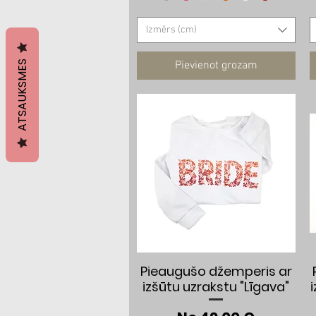
Izmērs (cm)
ATSAUKSMES
Pievienot grozam
Ātrais skats
Pieaugušo džemperis ar
izšūtu uzrakstu "Līgava"