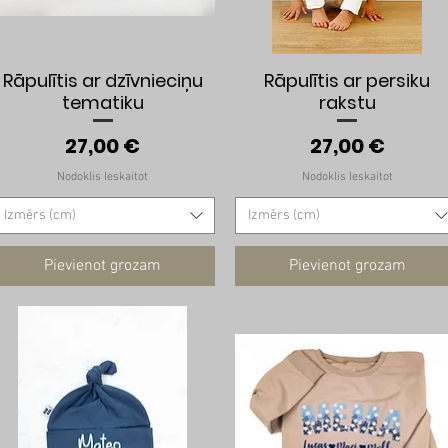
Ātrais skats
Ātrais skats
Rāpulītis ar dzīvnieciņu
Rāpulītis ar persiku
tematiku
rakstu
Cena
Cena
27,00 €
27,00 €
Nodoklis Ieskaitot
Nodoklis Ieskaitot
Izmērs (cm)
Izmērs (cm)
Pievienot grozam
Pievienot grozam