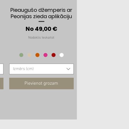
Ātrais skats
Pieaugušo džemperis ar
Peonijas zieda aplikāciju
cena
Izpārdošanas cena
No
49,00 €
Nodoklis Ieskaitot
Izmērs (cm)
Pievienot grozam