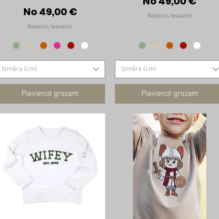
a
Izpārdošanas 
No
49,00 €
Izpārdošanas cena
No
49,00 €
Nodoklis Ieskaitot
Nodoklis Ieskaitot
Izmērs (cm)
Izmērs (cm)
Pievienot grozam
Pievienot grozam