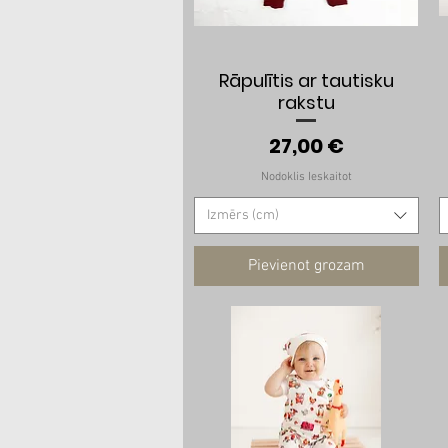
Ātrais skats
Rāpulītis ar tautisku
rakstu
Cena
27,00 €
Nodoklis Ieskaitot
Izmērs (cm)
Pievienot grozam