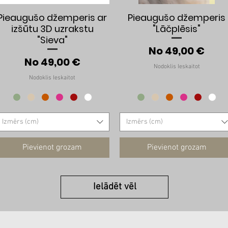
Ātrais skats
Ātrais skats
Pieaugušo džemperis ar
Pieaugušo džemperis
izšūtu 3D uzrakstu
"Lāčplēsis"
"Sieva"
Izpārdošanas 
No
49,00 €
a
Izpārdošanas cena
No
49,00 €
Nodoklis Ieskaitot
Nodoklis Ieskaitot
Izmērs (cm)
Izmērs (cm)
Pievienot grozam
Pievienot grozam
Ielādēt vēl