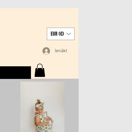
EUR (€)
Ienākt