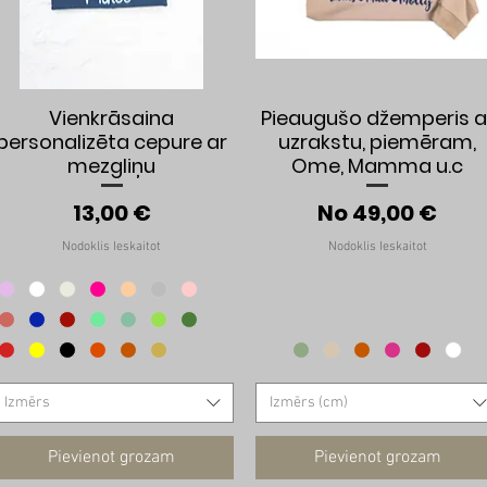
Ātrais skats
Ātrais skats
Vienkrāsaina
Pieaugušo džemperis a
personalizēta cepure ar
uzrakstu, piemēram,
mezgliņu
Ome, Mamma u.c
Cena
Izpārdošanas 
13,00 €
No
49,00 €
Nodoklis Ieskaitot
Nodoklis Ieskaitot
Izmērs
Izmērs (cm)
Pievienot grozam
Pievienot grozam