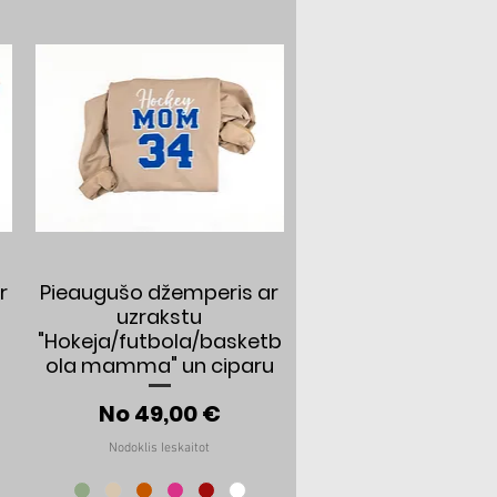
Ātrais skats
r
Pieaugušo džemperis ar
uzrakstu
"Hokeja/futbola/basketb
ola mamma" un ciparu
cena
Izpārdošanas cena
No
49,00 €
Nodoklis Ieskaitot