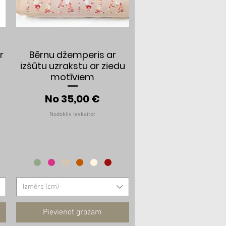
Ātrais skats
r
Bērnu džemperis ar
izšūtu uzrakstu ar ziedu
motīviem
cena
Izpārdošanas cena
No
35,00 €
Nodoklis Ieskaitot
Izmērs (cm)
Pievienot grozam