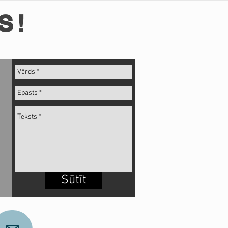
S!
Sūtīt