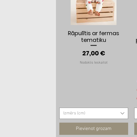
Ātrais skats
Rāpulītis ar fermas
tematiku
Cena
27,00 €
Nodoklis Ieskaitot
Izmērs (cm)
Pievienot grozam