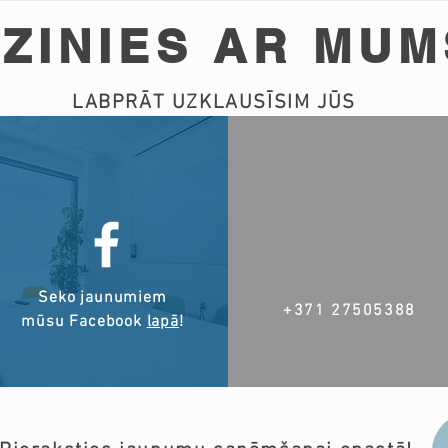
ZINIES AR MUM
LABPRĀT UZKLAUSĪSIM JŪS
Seko jaunumiem
+371 27505388
mūsu Facebook
lapā
!