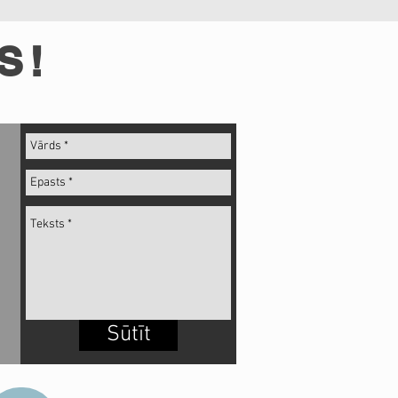
S!
Sūtīt