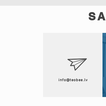
SA
info@teobee.lv