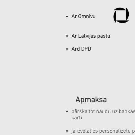
Ar Omnivu
Ar Latvijas pastu
Ard DPD
Apmaksa
pārskaitot naudu uz banka
karti
ja izvēlaties personalizētu 