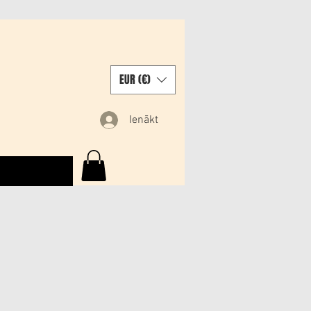
EUR (€)
Ienākt