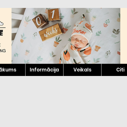
ākums
Informācija
Veikals
Citi