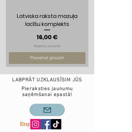
Latviska raksta mazuļa
lacīšu komplekts
Cena
16,00 €
Nodoklis Ieskaitot
Pievienot grozam
LABPRĀT UZKLAUSĪSIM JŪS
Pieraksties jaunumu
saņēmšanai epastā!