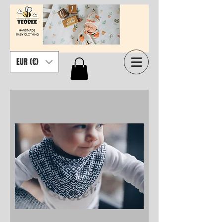
EUR (€)