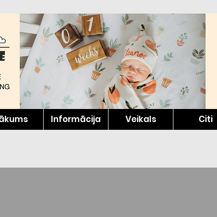
ākums
Informācija
Veikals
Citi