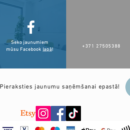
Seko jaunumiem
+371 27505388
mūsu Facebook
lapā
!
Pieraksties jaunumu saņēmšanai epastā!