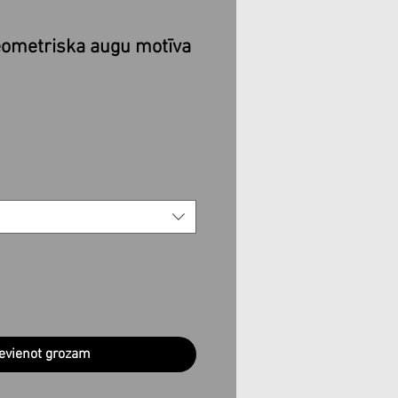
ometriska augu motīva
ārdošanas
na
evienot grozam