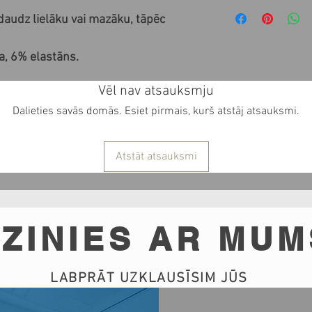
daudz lielāku vai mazāku, tāpēc
, 6% elastāns.
Vēl nav atsauksmju
Dalieties savās domās. Esiet pirmais, kurš atstāj atsauksmi.
Atstāt atsauksmi
ZINIES AR MUM
LABPRĀT UZKLAUSĪSIM JŪS