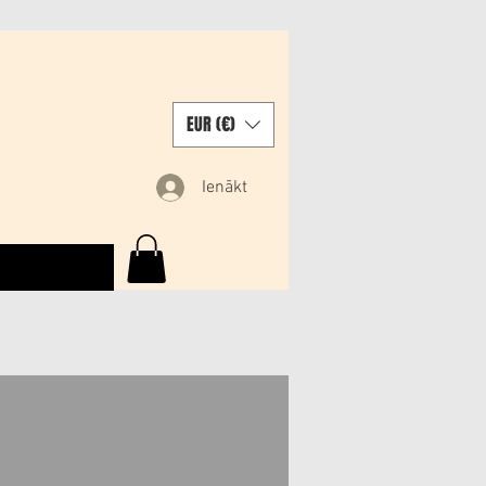
EUR (€)
Ienākt