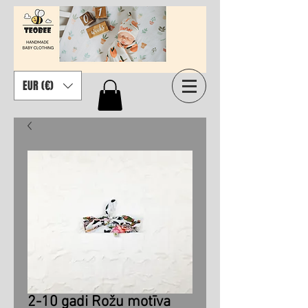
EUR (€)
2-10 gadi Rožu motīva