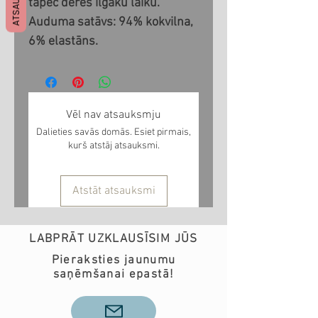
tāpēc derēs ilgāku laiku.
Auduma satāvs: 94% kokvilna,
6% elastāns.
Vēl nav atsauksmju
Dalieties savās domās. Esiet pirmais,
kurš atstāj atsauksmi.
Atstāt atsauksmi
LABPRĀT UZKLAUSĪSIM JŪS
Pieraksties jaunumu
saņēmšanai epastā!