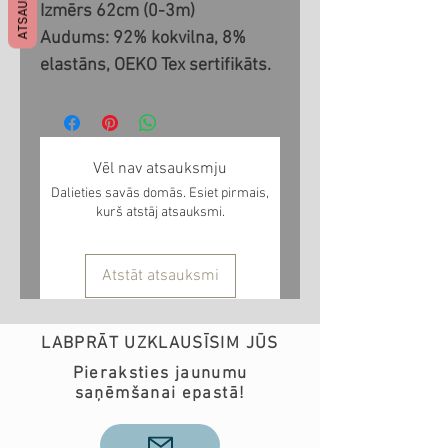
ATSAUKSMES
Izmērs 62cm (0-3m)
Audums: 92% kokvilna, 8%
elastāns, OEKO Tex sertifikāts.
Vēl nav atsauksmju
Dalieties savās domās. Esiet pirmais,
kurš atstāj atsauksmi.
Atstāt atsauksmi
LABPRĀT UZKLAUSĪSIM JŪS
Pieraksties jaunumu
saņēmšanai epastā!