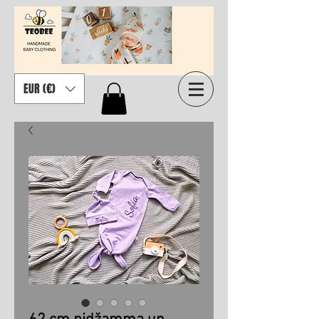
EUR (€)