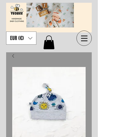
EUR (€)