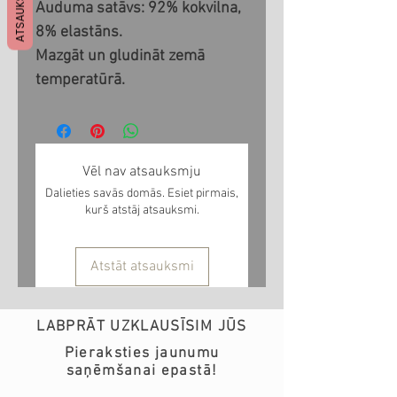
ATSAUKSMES
Auduma satāvs: 92% kokvilna,
8% elastāns.
Mazgāt un gludināt zemā
temperatūrā.
Vēl nav atsauksmju
Dalieties savās domās. Esiet pirmais,
kurš atstāj atsauksmi.
Atstāt atsauksmi
LABPRĀT UZKLAUSĪSIM JŪS
Pieraksties jaunumu
saņēmšanai epastā!