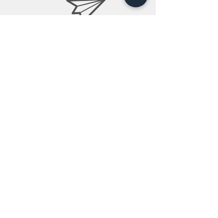
info@teobee.lv
Seko jaunumiem
mūsu Facebook
lapā
!
+371 27505388