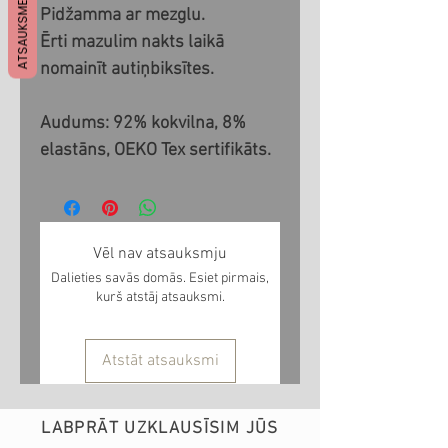
ATSAUKSMES
Pidžamma ar mezglu.
Ērti mazulim nakts laikā
nomainīt autiņbiksītes.
Audums: 92% kokvilna, 8%
elastāns, OEKO Tex sertifikāts.
Vēl nav atsauksmju
Dalieties savās domās. Esiet pirmais,
kurš atstāj atsauksmi.
Atstāt atsauksmi
LABPRĀT UZKLAUSĪSIM JŪS