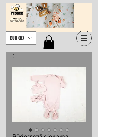
EUR (€)