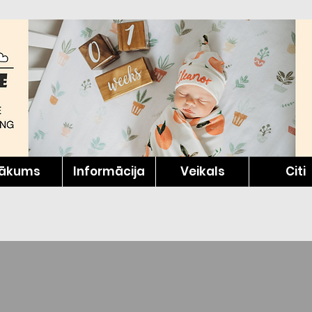
ākums
Informācija
Veikals
Citi