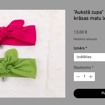
"Aukstā zupa" 
krāsas matu l
Cena
13,00 €
Nodoklis iekļauts
Izmērs
*
Izvēlēties
Daudzums
*
Pi