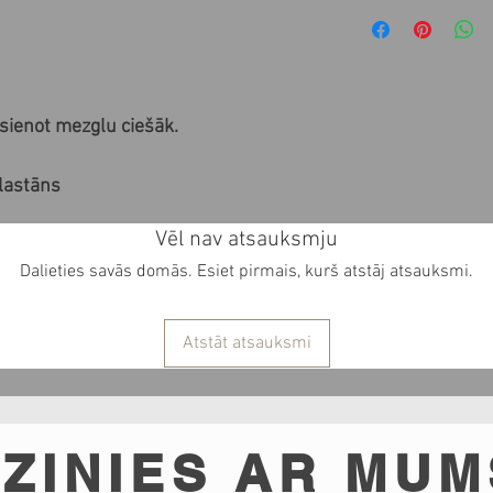
sienot mezglu ciešāk.
lastāns
Vēl nav atsauksmju
Dalieties savās domās. Esiet pirmais, kurš atstāj atsauksmi.
Atstāt atsauksmi
ZINIES AR MUM