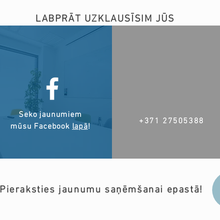
LABPRĀT UZKLAUSĪSIM JŪS
Seko jaunumiem
+371 27505388
mūsu Facebook
lapā
!
Pieraksties jaunumu saņēmšanai epastā!