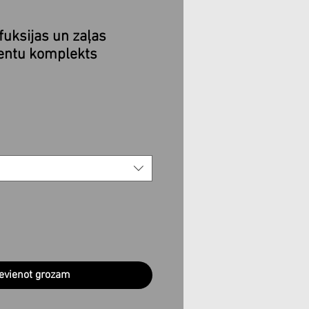
fuksijas un zaļas
entu komplekts
evienot grozam