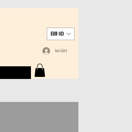
EUR (€)
Ienākt