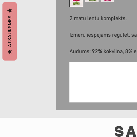
ATSAUKSMES
2 matu lentu komplekts.
Izmēru iespējams regulēt, sa
Audums: 92% kokvilna, 8% e
SA