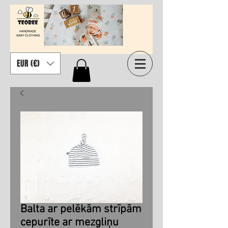
EUR (€)
Balta ar pelēkām strīpām
cepurīte ar mezgliņu