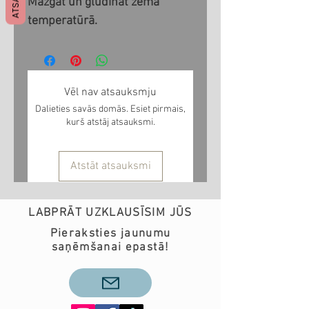
Mazgāt un gludināt zemā
temperatūrā.
Vēl nav atsauksmju
Dalieties savās domās. Esiet pirmais,
kurš atstāj atsauksmi.
Atstāt atsauksmi
LABPRĀT UZKLAUSĪSIM JŪS
Pieraksties jaunumu
saņēmšanai epastā!