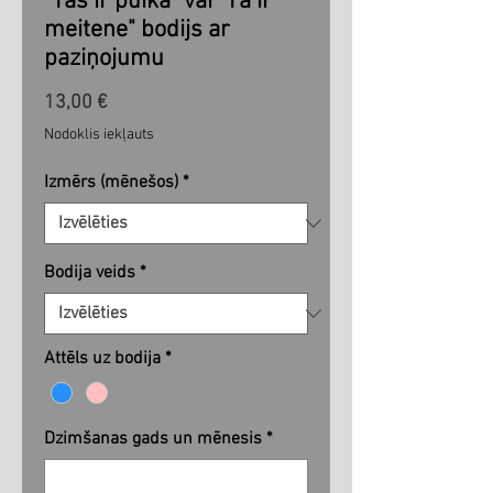
"Tas ir puika" vai "Tā ir
meitene" bodijs ar
paziņojumu
Cena
13,00 €
Nodoklis iekļauts
Izmērs (mēnešos)
*
Bodija veids
*
Attēls uz bodija
*
Dzimšanas gads un mēnesis
*