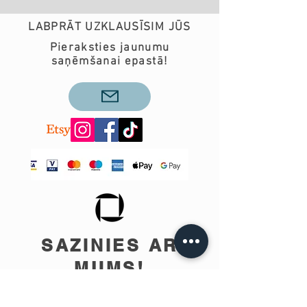
LABPRĀT UZKLAUSĪSIM JŪS
Pieraksties jaunumu
saņēmšanai epastā!
SAZINIES AR
MUMS!