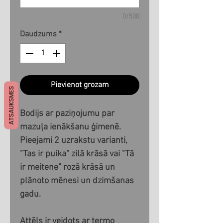
0/500
Daudzums
*
Pievienot grozam
ATSAUKSMES
Bodijs ar paziņojumu par
mazuļa ienākšanu ģimenē.
Pieejami 2 uzrakstu varianti,
"Tas ir puika" zilā krāsā vai "Tā
ir meitene" rozā krāsā un
plānoto mēnesi un dzimšanas
gadu.
Attēls ir veidots ar termo