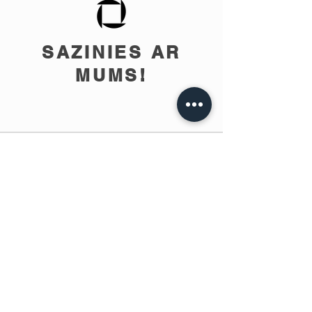
SAZINIES AR
MUMS!
info@teobee.lv
Seko jaunumiem
mūsu Facebook
lapā
!