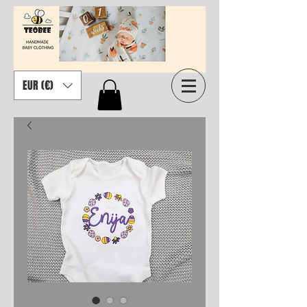
EUR (€)