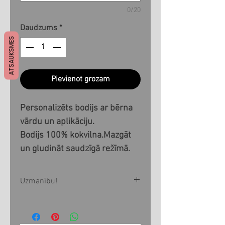
0/20
Daudzums
*
ATSAUKSMES
Pievienot grozam
Personalizēts bodijs ar bērna
vārdu un aplikāciju.
Bodijs 100% kokvilna.Mazgāt
un gludināt saudzīgā režīmā.
Uzmanību!
Visi produkti tiek izgatavoti pēc
Jūsu pasūtījuma 1-3 nedēļu