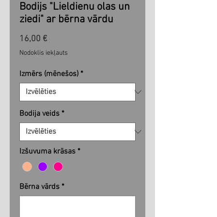
Bodijs "Lieldienu olas un
ziedi" ar bērna vārdu
Cena
16,00 €
Nodoklis iekļauts
Izmērs (mēnešos)
*
Bodija veids
*
Izšuvuma krāsas
*
Bērna vārds
*