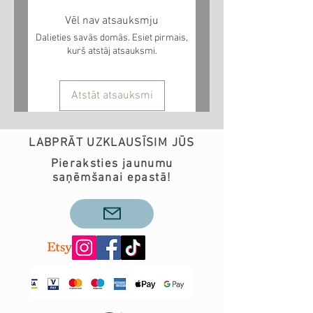
laikā. Ja vēlaties produktu
Vēl nav atsauksmju
saņemt noteiktā laikā, pirms
Dalieties savās domās. Esiet pirmais,
pasūtījuma veikšanas lūdzu
kurš atstāj atsauksmi.
sazinieties ar mums pa epastu
info@teobee.lv
Atstāt atsauksmi
LABPRĀT UZKLAUSĪSIM JŪS
Pieraksties jaunumu
saņēmšanai epastā!