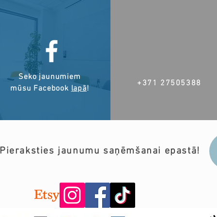
Seko jaunumiem
+371 27505388
mūsu Facebook
lapā
!
Pieraksties jaunumu saņēmšanai epastā!