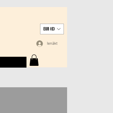
EUR (€)
Ienākt