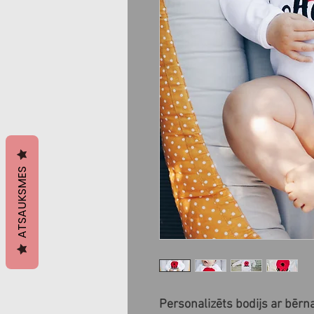
ATSAUKSMES
Personalizēts bodijs ar bērn