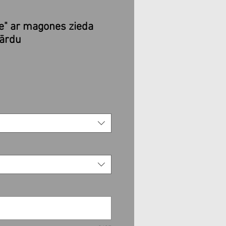
e" ar magones zieda
vārdu