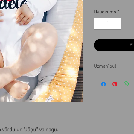
Daudzums
*
Pi
Uzmanību!
Visi produkti tiek
pasūtījuma 1-3 ne
produktu saņemt 
pasūtījuma veikša
mums pa epastu 
a vārdu un "Jāņu" vainagu.