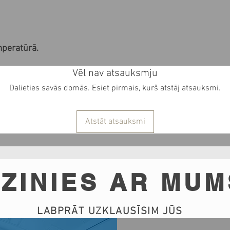
mperatūrā.
Vēl nav atsauksmju
Dalieties savās domās. Esiet pirmais, kurš atstāj atsauksmi.
Atstāt atsauksmi
ZINIES AR MUM
LABPRĀT UZKLAUSĪSIM JŪS