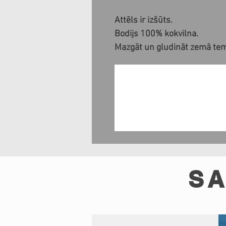
Attēls ir izšūts.
Bodijs 100% kokvilna.
Mazgāt un gludināt zemā te
SA