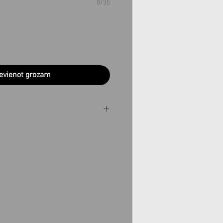
0/35
evienot grozam
 izgatavoti pēc Jūsu
dēļu laikā. Ja vēlaties
noteiktā laikā, pirms
nas lūdzu sazinieties ar
info@teobee.lv