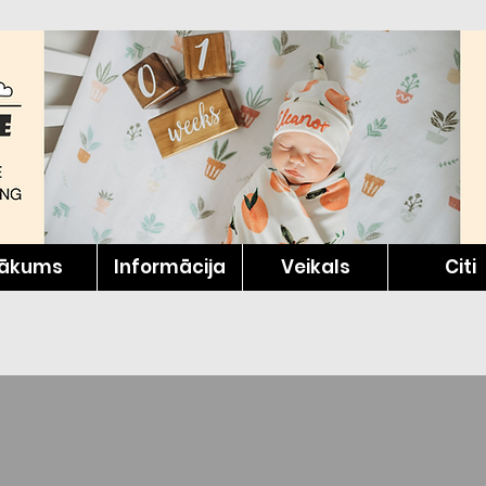
ākums
Informācija
Veikals
Citi