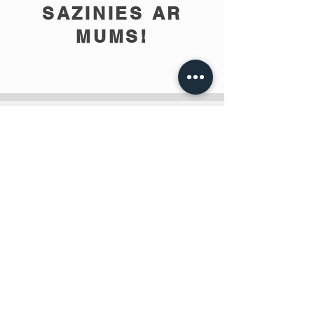
SAZINIES AR
MUMS!
info@teobee.lv
Seko jaunumiem
mūsu Facebook
lapā
!