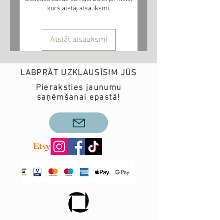
pasūtījuma veikšanas lūdzu
kurš atstāj atsauksmi.
sazinieties ar mums pa epastu
info@teobee.lv
Atstāt atsauksmi
LABPRĀT UZKLAUSĪSIM JŪS
Pieraksties jaunumu
saņēmšanai epastā!