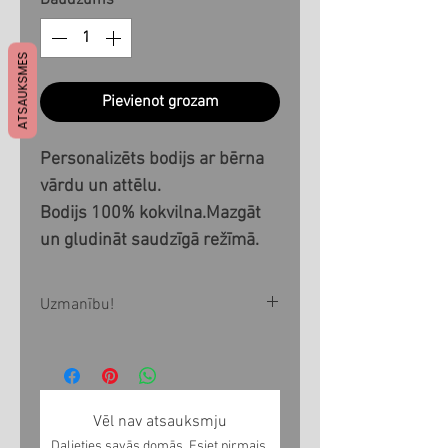
Daudzums
*
ATSAUKSMES
Pievienot grozam
Personalizēts bodijs ar bērna
vārdu un attēlu.
Bodijs 100% kokvilna.Mazgāt
un gludināt saudzīgā režīmā.
Uzmanību!
Visi produkti tiek izgatavoti pēc
Jūsu pasūtījuma 1-3 nedēļu
laikā. Ja vēlaties produktu
Vēl nav atsauksmju
saņemt noteiktā laikā, pirms
Dalieties savās domās. Esiet pirmais,