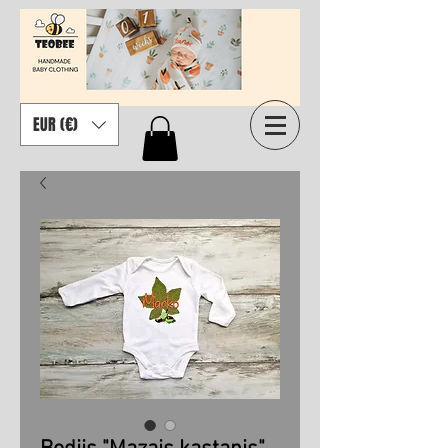
EUR (€)