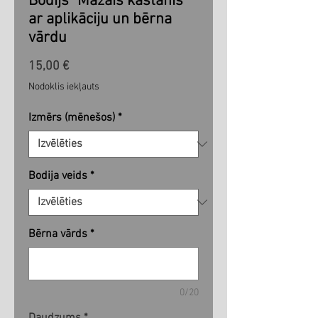
Bodijs "Mazais kastanis"
ar aplikāciju un bērna
vārdu
Cena
15,00 €
Nodoklis iekļauts
Izmērs (mēnešos)
*
Bodija veids
*
Bērna vārds
*
0/20