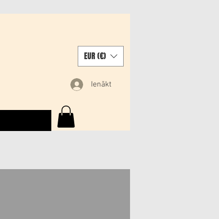
EUR (€)
Ienākt