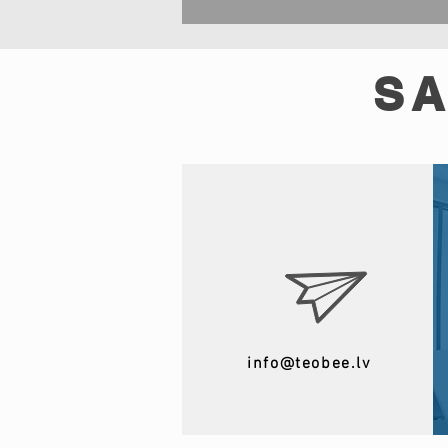
SA
info@teobee.lv