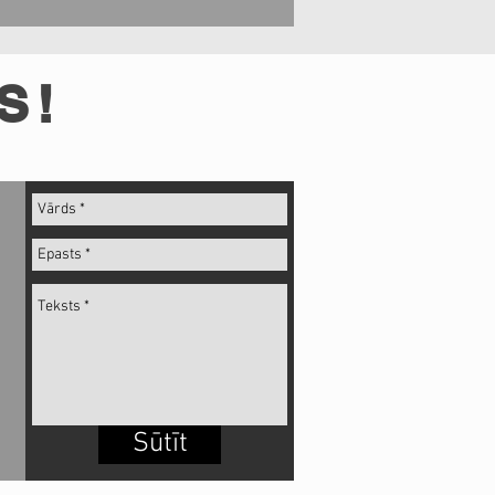
S!
Sūtīt