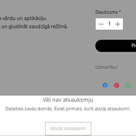
Daudzums
*
 vārdu un aplikāciju.
 un gludināt saudzīgā režīmā.
Pi
Uzmanību!
Visi produkti tiek
pasūtījuma 1-3 ne
produktu saņemt 
Vēl nav atsauksmju
pasūtījuma veikša
Dalieties savās domās. Esiet pirmais, kurš atstāj atsauksmi.
mums pa epastu 
Atstāt atsauksmi