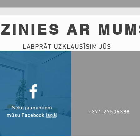
ZINIES AR MUM
LABPRĀT UZKLAUSĪSIM JŪS
Seko jaunumiem
+371 27505388
mūsu Facebook
lapā
!