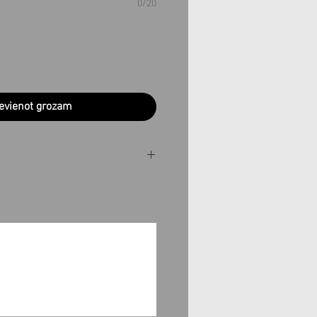
0/20
evienot grozam
 izgatavoti pēc Jūsu
dēļu laikā. Ja vēlaties
noteiktā laikā, pirms
nas lūdzu sazinieties ar
info@teobee.lv