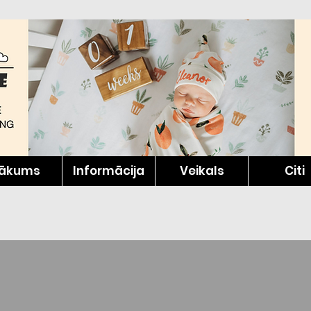
ākums
Informācija
Veikals
Citi