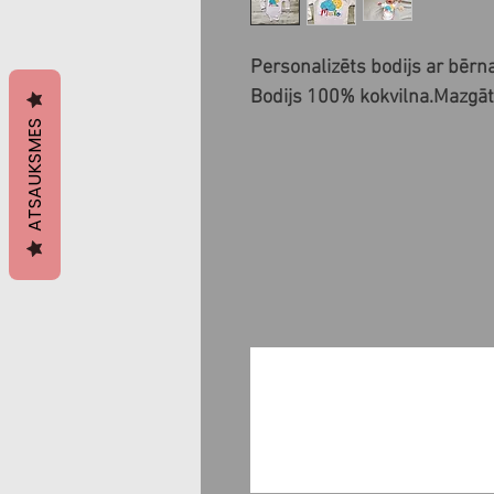
Personalizēts bodijs ar bērna
Bodijs 100% kokvilna.Mazgāt
ATSAUKSMES