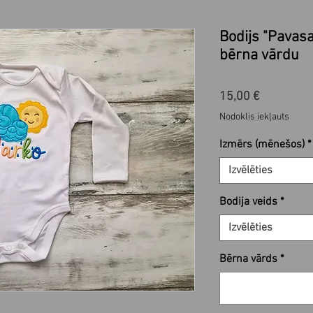
Bodijs "Pavasa
bērna vārdu
Cena
15,00 €
Nodoklis iekļauts
Izmērs (mēnešos)
*
Izvēlēties
Bodija veids
*
Izvēlēties
Bērna vārds
*