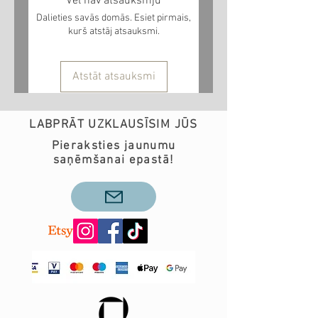
Vēl nav atsauksmju
saņemt noteiktā laikā, pirms
Dalieties savās domās. Esiet pirmais,
pasūtījuma veikšanas lūdzu
kurš atstāj atsauksmi.
sazinieties ar mums pa epastu
info@teobee.lv
Atstāt atsauksmi
LABPRĀT UZKLAUSĪSIM JŪS
Pieraksties jaunumu
saņēmšanai epastā!