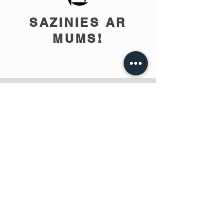
SAZINIES AR
MUMS!
info@teobee.lv
Seko jaunumiem
mūsu Facebook
lapā
!