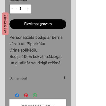
Daudzums
*
ATSAUKSMES
Pievienot grozam
Personalizēts bodijs ar bērna
vārdu un Piparkūku
vīriņa aplikāciju.
Bodijs 100% kokvilna.Mazgāt
un gludināt saudzīgā režīmā.
Uzmanību!
Visi produkti tiek izgatavoti pēc
Jūsu pasūtījuma 1-3 nedēļu
laikā. Ja vēlaties produktu