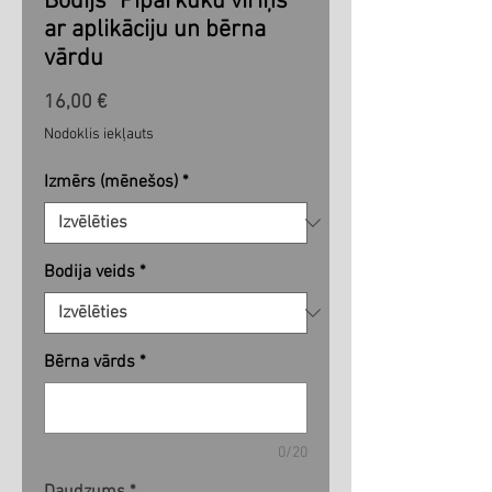
Bodijs "Piparkūku vīriņs"
ar aplikāciju un bērna
vārdu
Cena
16,00 €
Nodoklis iekļauts
Izmērs (mēnešos)
*
Bodija veids
*
Bērna vārds
*
0/20