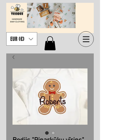
EUR (€)