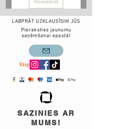
Atsvaidzināt
LABPRĀT UZKLAUSĪSIM JŪS
Pieraksties jaunumu
saņēmšanai epastā!
SAZINIES AR
MUMS!