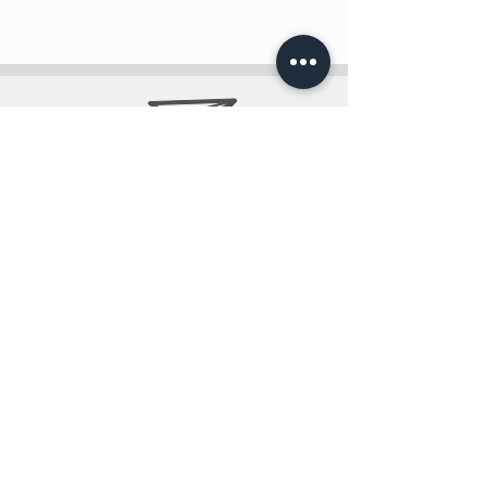
info@teobee.lv
Seko jaunumiem
mūsu Facebook
lapā
!
+371 27505388