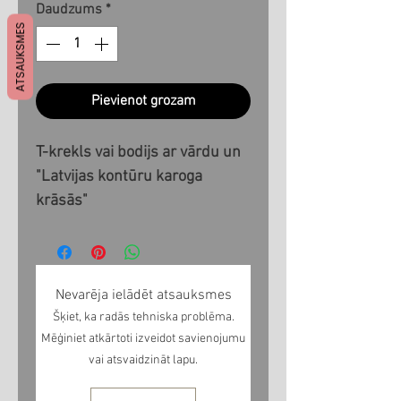
Daudzums
*
ATSAUKSMES
Pievienot grozam
T-krekls vai bodijs ar vārdu un
"Latvijas kontūru karoga
krāsās"
Nevarēja ielādēt atsauksmes
Šķiet, ka radās tehniska problēma.
Mēģiniet atkārtoti izveidot savienojumu
vai atsvaidzināt lapu.