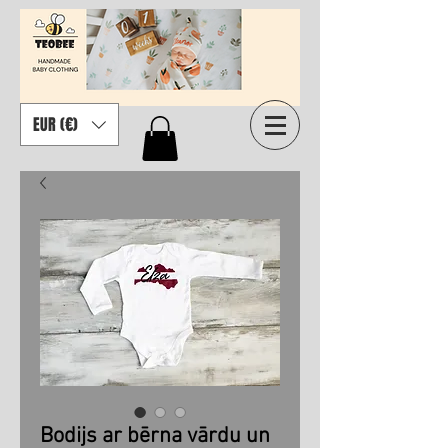
EUR (€)
Bodijs ar bērna vārdu un