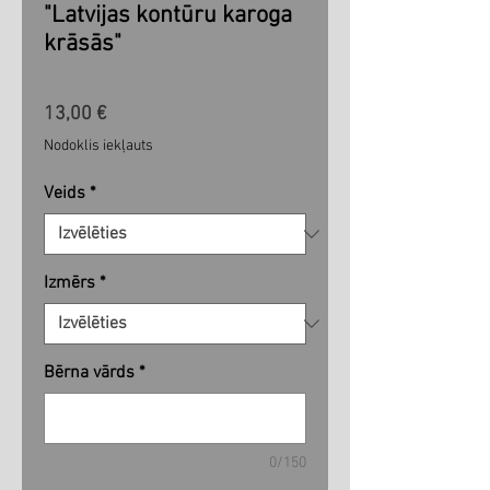
"Latvijas kontūru karoga
krāsās"
Cena
13,00 €
Nodoklis iekļauts
Veids
*
Izmērs
*
Bērna vārds
*
0/150