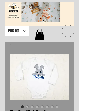
EUR (€)