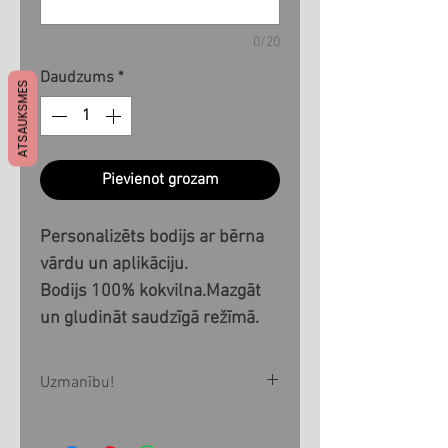
0/20
Daudzums
*
ATSAUKSMES
Pievienot grozam
Personalizēts bodijs ar bērna
vārdu un aplikāciju.
Bodijs 100% kokvilna.Mazgāt
un gludināt saudzīgā režīmā.
Uzmanību!
Visi produkti tiek izgatavoti pēc