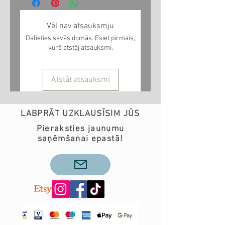
Jūsu pasūtījuma 1-3 nedēļu
laikā. Ja vēlaties produktu
Vēl nav atsauksmju
saņemt noteiktā laikā, pirms
Dalieties savās domās. Esiet pirmais,
pasūtījuma veikšanas lūdzu
kurš atstāj atsauksmi.
sazinieties ar mums pa epastu
info@teobee.lv
Atstāt atsauksmi
LABPRĀT UZKLAUSĪSIM JŪS
Pieraksties jaunumu
saņēmšanai epastā!