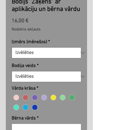
Bodijs "Zaķēns" ar
aplikāciju un bērna vārdu
Cena
16,00 €
Nodoklis iekļauts
Izmērs (mēnešos)
*
Bodija veids
*
Vārda krāsa
*
Bērna vārds
*