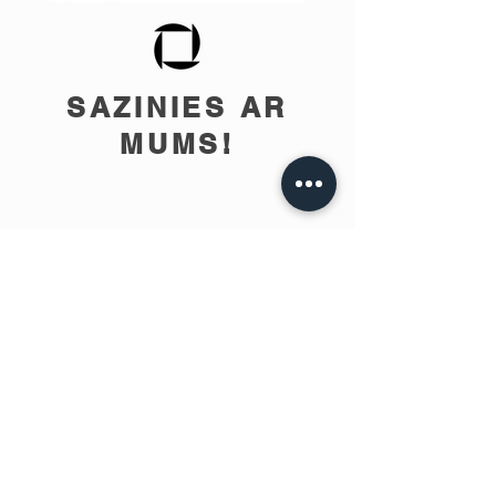
SAZINIES AR
MUMS!
info@teobee.lv
Seko jaunumiem
mūsu Facebook
lapā
!