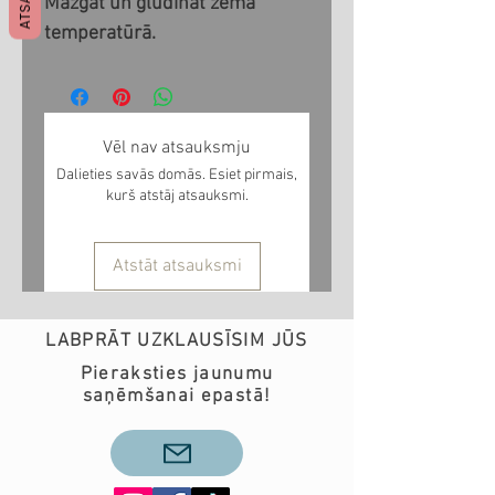
Mazgāt un gludināt zemā
temperatūrā.
Vēl nav atsauksmju
Dalieties savās domās. Esiet pirmais,
kurš atstāj atsauksmi.
Atstāt atsauksmi
LABPRĀT UZKLAUSĪSIM JŪS
Pieraksties jaunumu
saņēmšanai epastā!