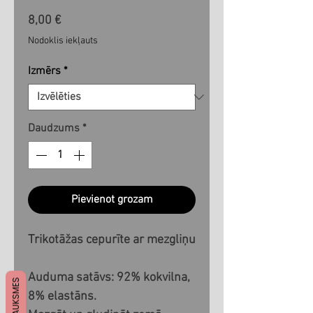
Cena
8,00 €
Nodoklis iekļauts
Izmērs
*
Daudzums
*
Pievienot grozam
Trikotāžas cepurīte ar mezgliņu
Auduma satāvs: 92% kokvilna,
ATSAUKSMES
8% elastāns.