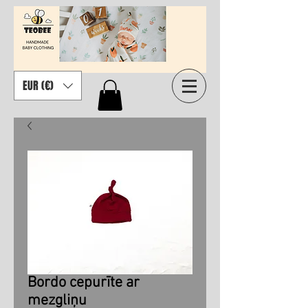
EUR (€)
Bordo cepurīte ar
mezgliņu