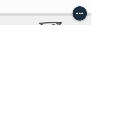
info@teobee.lv
Seko jaunumiem
mūsu Facebook
lapā
!
+371 27505388