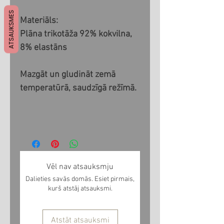
ATSAUKSMES
Materiāls:
Plāna trikotāža 92% kokvilna,
8% elastāns
Mazgāt un gludināt zemā
temperatūrā, saudzīgā režīmā.
Vēl nav atsauksmju
Dalieties savās domās. Esiet pirmais,
kurš atstāj atsauksmi.
Atstāt atsauksmi