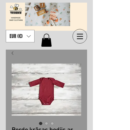
EUR (€)