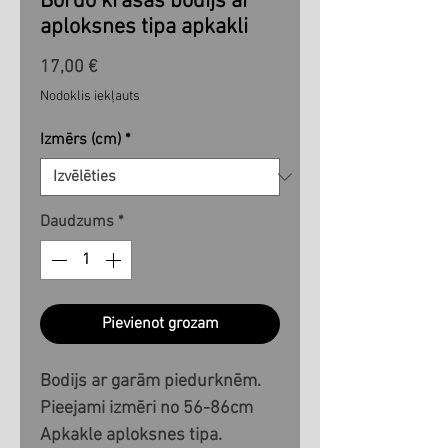
Bordo krāsas bodijs ar
aploksnes tipa apkakli
Cena
17,00 €
Nodoklis iekļauts
Izmērs (cm)
*
Daudzums
*
Pievienot grozam
Bodijs ar garām piedurknēm.
Pieejami izmēri no 56-86cm
Apkakle aploksnes tipa.