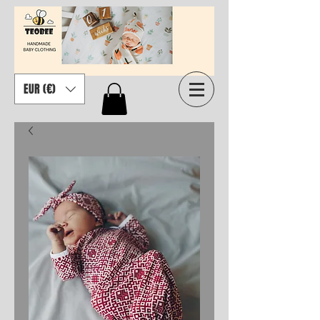
EUR (€)