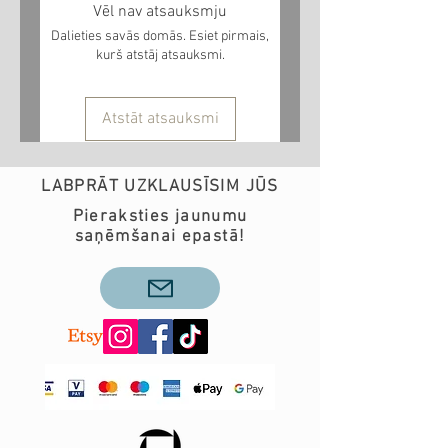
Vēl nav atsauksmju
Dalieties savās domās. Esiet pirmais,
kurš atstāj atsauksmi.
Atstāt atsauksmi
LABPRĀT UZKLAUSĪSIM JŪS
Pieraksties jaunumu
saņēmšanai epastā!