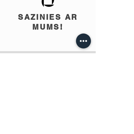
SAZINIES AR
MUMS!
info@teobee.lv
Seko jaunumiem
mūsu Facebook
lapā
!