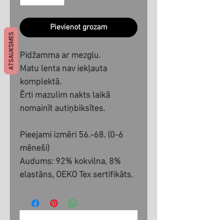
Pievienot grozam
ATSAUKSMES
Pidžamma ar mezglu.
Matu lenta nav iekļauta
komplektā.
Ērti mazulim nakts laikā
nomainīt autiņbiksītes.
Pieejami izmēri 56.-68. (0-6
mēneši)
Audums: 92% kokvilna, 8%
elastāns, OEKO Tex sertifikāts.