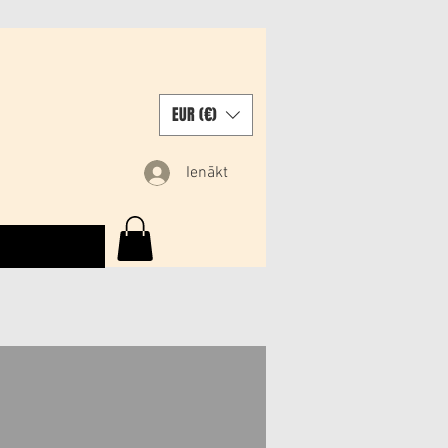
EUR (€)
Ienākt