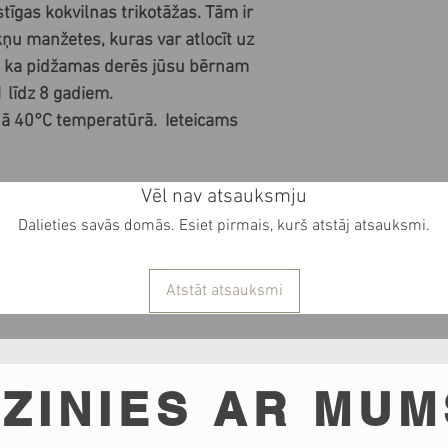
tīgas kokvilnas trikotāžas. Tām ir
ņu manžetes, kuras var atlocīt uz
t, ka pidžamas derēs jūsu bērnam
 līdz 8 gadiem.
ā 40°C temperatūrā. Ieteicams
Vēl nav atsauksmju
Dalieties savās domās. Esiet pirmais, kurš atstāj atsauksmi.
Atstāt atsauksmi
ZINIES AR MUM