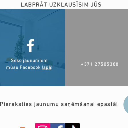
LABPRĀT UZKLAUSĪSIM JŪS
Seko jaunumiem
+371 27505388
mūsu Facebook
lapā
!
Pieraksties jaunumu saņēmšanai epastā!