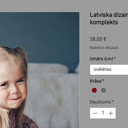
Latviska diza
komplekts
Cena
38,00 €
Nodoklis iekļauts
Izmērs (cm)
*
Izvēlēties
Krāsa
*
Daudzums
*