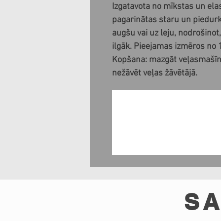
Izgatavota no mīkstas un elas
pagarinātas staru un piedurk
augšu vai uz leju, nodrošino
ilgāk. Pieejamas izmēros no 1
Kopšana: mazgāt veļasmašīn
nežāvēt veļas žāvētājā.
SA