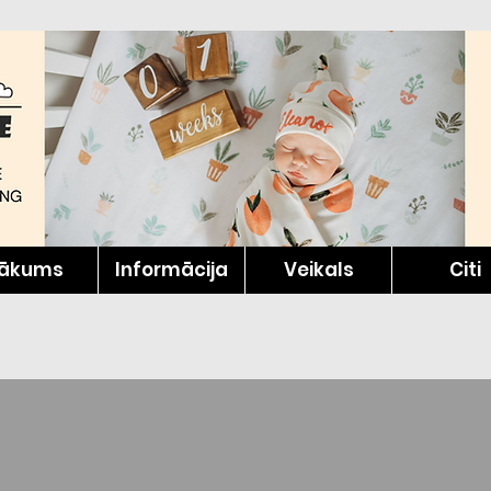
ākums
Informācija
Veikals
Citi