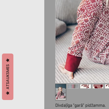
ATSAUKSMES
Divdaļīga "garā" pidžamma.