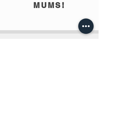
MUMS!
info@teobee.lv
Seko jaunumiem
mūsu Facebook
lapā
!