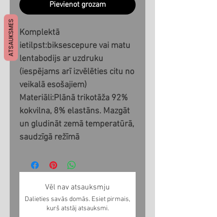
Pievienot grozam
ATSAUKSMES
Komplektā 
ietilpst:biksescepure vai matu 
lentabodijs ar uzdruku 
(iespējams arī izvēlēties citu no 
veikalā esošajiem) 
Materiāli:Plānā trikotāža 92% 
kokvilna, 8% elastāns. Mazgāt 
un gludināt zemā temperatūrā, 
saudzīgā režīmā
Vēl nav atsauksmju
Dalieties savās domās. Esiet pirmais,
kurš atstāj atsauksmi.