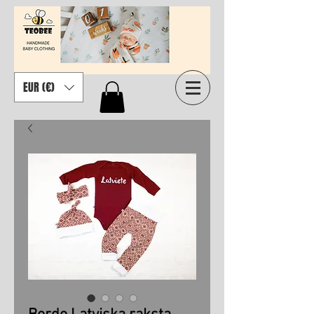
EUR (€)