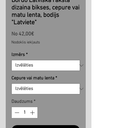
Bordo Latviska raksta
dizaina bikses, cepure vai
matu lenta, bodijs
"Latviete"
Izpārdošanas
No
42,00€
cena
Nodoklis iekļauts
Izmērs
*
Cepure vai matu lenta
*
Daudzums
*