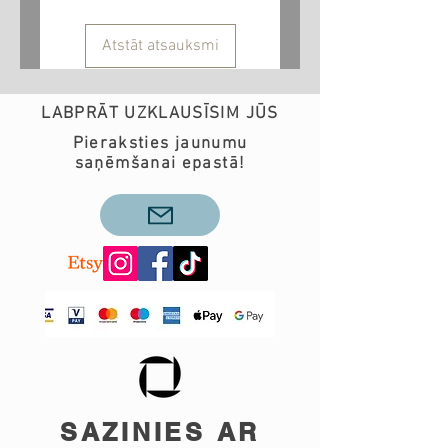
Atstāt atsauksmi
LABPRĀT UZKLAUSĪSIM JŪS
Pieraksties jaunumu
saņēmšanai epastā!
SAZINIES AR