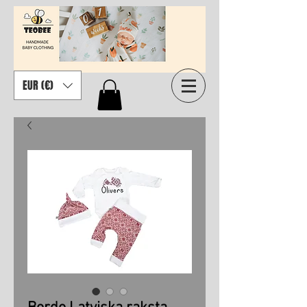
EUR (€)