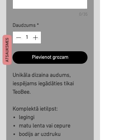
0/35
Daudzums
*
ATSAUKSMES
Pievienot grozam
Unikāla dizaina audums,
iespējams iegādāties tikai
TeoBee.
Komplektā ietilpst:
legingi
matu lenta vai cepure
bodijs ar uzdruku