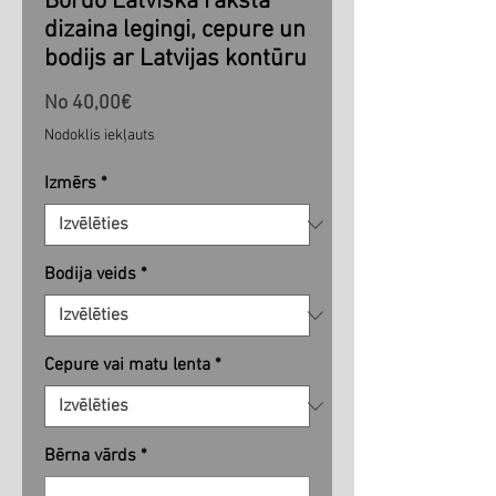
Bordo Latviska raksta
dizaina legingi, cepure un
bodijs ar Latvijas kontūru
Izpārdošanas
No
40,00€
cena
Nodoklis iekļauts
Izmērs
*
Bodija veids
*
Cepure vai matu lenta
*
Bērna vārds
*