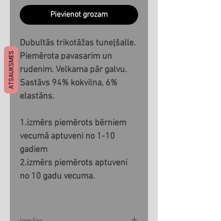
Pievienot grozam
Dubultās trikotāžas tuneļšalle.
ATSAUKSMES
Piemērota pavasarim un
rudenim. Velkama pār galvu.
Sastāvs 94% kokvilna, 6%
elastāns.
1.izmērs piemērots bērniem
vecumā aptuveni no 1-10
gadiem
2.izmērs piemērots aptuveni
no 10 gadu vecuma.