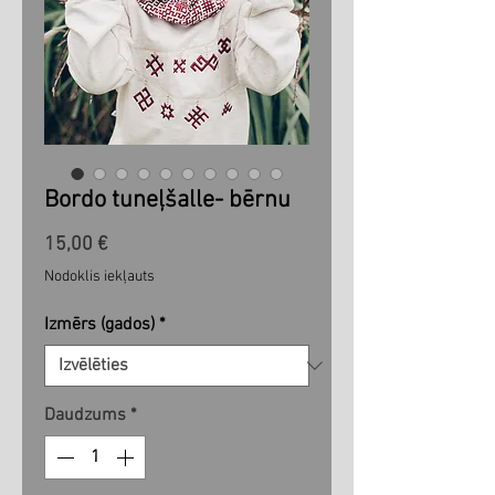
Bordo tuneļšalle- bērnu
Cena
15,00 €
Nodoklis iekļauts
Izmērs (gados)
*
Daudzums
*