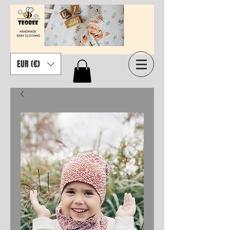
EUR (€)