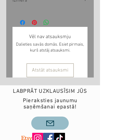
Izmērs
Izmērs
Platums cm
1-10 gadi
24
Vēl nav atsauksmju
Dalieties savās domās. Esiet pirmais,
10<... gadi
28
kurš atstāj atsauksmi.
Atstāt atsauksmi
LABPRĀT UZKLAUSĪSIM JŪS
Pieraksties jaunumu
saņēmšanai epastā!