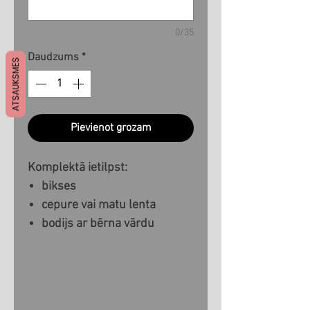
0/35
Daudzums
*
ATSAUKSMES
Pievienot grozam
Komplektā ietilpst:
bikses
cepure vai matu lenta
bodijs ar bērna vārdu