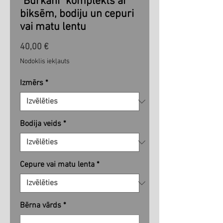
"Burkāni" komplekts ar
biksēm, bodiju un cepuri
vai matu lentu
Cena
40,00 €
Nodoklis iekļauts
Izmērs
*
Bodija veids
*
Cepure vai matu lenta
*
Bērna vārds
*