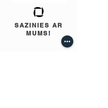
SAZINIES AR
MUMS!
info@teobee.lv
Seko jaunumiem