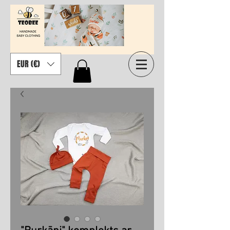
EUR (€)