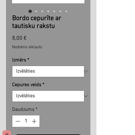
Bordo cepurīte ar
tautisku rakstu
Cena
8,00 €
Nodoklis iekļauts
Izmērs
*
Cepures veids
*
Daudzums
*