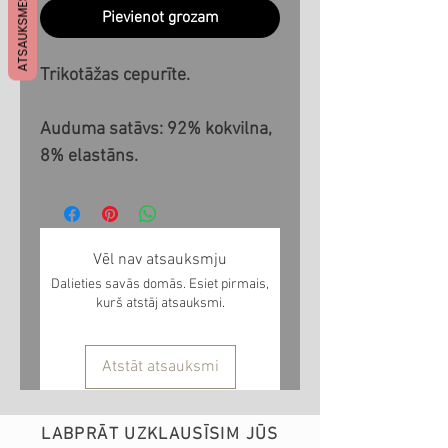
ATSAUKSMES
Pievienot grozam
Trikotāžas cepurīte.
Auduma satāvs: 92% kokvilna,
8% elastāns.
Vēl nav atsauksmju
Dalieties savās domās. Esiet pirmais,
kurš atstāj atsauksmi.
Atstāt atsauksmi
LABPRĀT UZKLAUSĪSIM JŪS