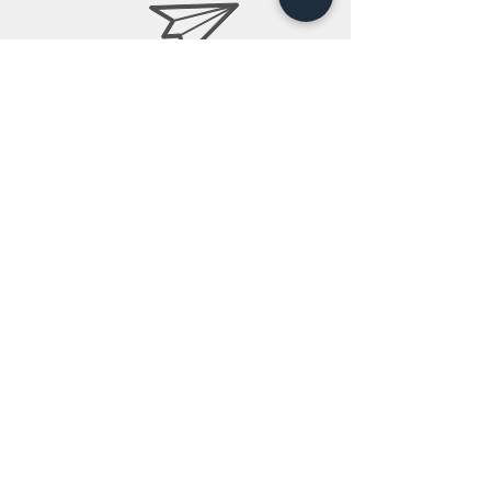
info@teobee.lv
Seko jaunumiem
mūsu Facebook
lapā
!
+371 27505388