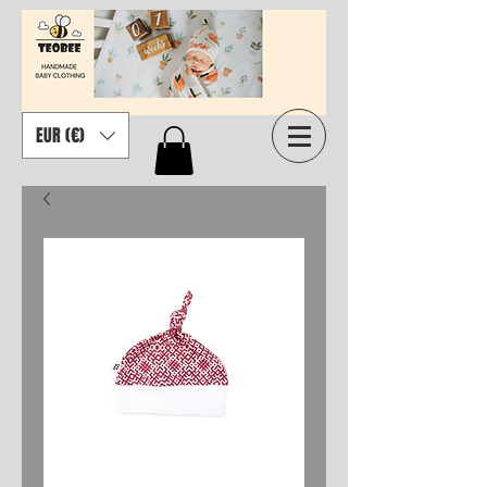
EUR (€)