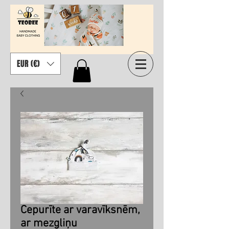
EUR (€)
Cepurīte ar varavīksnēm,
ar mezgliņu