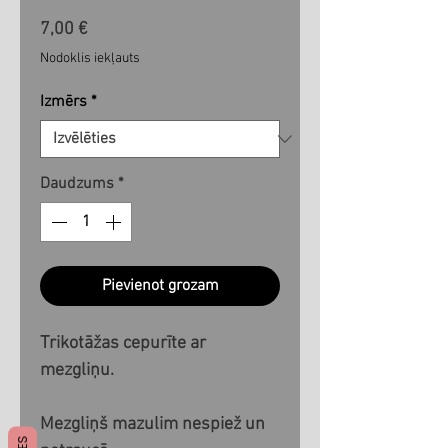
Cena
7,00 €
Nodoklis iekļauts
Izmērs
*
Daudzums
*
Pievienot grozam
Trikotāžas cepurīte ar 
mezgliņu.

Mezgliņš mazulim nespiež un 