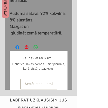
ATSAUKSMES
netraucē.

Auduma satāvs: 92% kokvilna, 
8% elastāns.

Mazgāt un

 gludināt zemā temperatūrā.
Vēl nav atsauksmju
Dalieties savās domās. Esiet pirmais,
kurš atstāj atsauksmi.
Atstāt atsauksmi
LABPRĀT UZKLAUSĪSIM JŪS
Pieraksties jaunumu