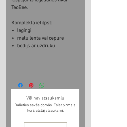
iespējams iegādāties tikai
TeoBee.
Komplektā ietilpst:
legingi
matu lenta vai cepure
bodijs ar uzdruku
Vēl nav atsauksmju
Dalieties savās domās. Esiet pirmais,
kurš atstāj atsauksmi.