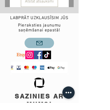
Atstāt atsauksmi
LABPRĀT UZKLAUSĪSIM JŪS
Pieraksties jaunumu
saņēmšanai epastā!
SAZINIES AR
MUMS!