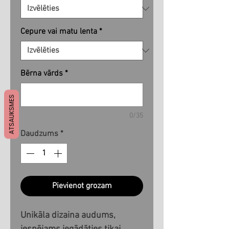
Cepure vai matu lenta
*
Bērna vārds
*
ATSAUKSMES
0/35
Daudzums
*
Pievienot grozam
Unikāla dizaina audums,