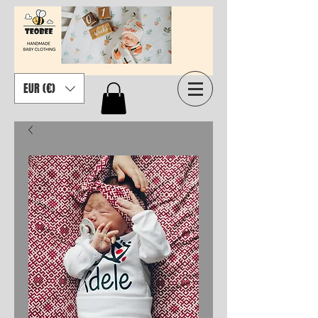
EUR (€)