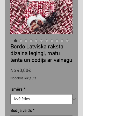
Bordo Latviska raksta
dizaina legingi, matu
lenta un bodijs ar vainagu
Izpārdošanas
No
40,00€
cena
Nodoklis iekļauts
Izmērs
*
Bodija veids
*