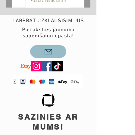
Atstāt atsauksmi
LABPRĀT UZKLAUSĪSIM JŪS
Pieraksties jaunumu
saņēmšanai epastā!
SAZINIES AR
MUMS!