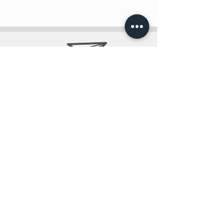
info@teobee.lv
Seko jaunumiem
mūsu Facebook
lapā
!
+371 27505388