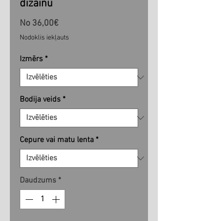
dizainu
Izpārdošanas
No
36,00€
cena
Nodoklis iekļauts
Izmērs
*
Bodija veids
*
Cepure vai matu lenta
*
Daudzums
*