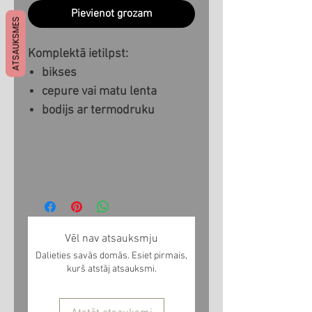
Pievienot grozam
ATSAUKSMES
Komplektā ietilpst:
bikses
cepure vai matu lenta
bodijs ar termodruku
Vēl nav atsauksmju
Dalieties savās domās. Esiet pirmais,
kurš atstāj atsauksmi.