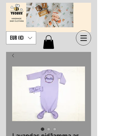
EUR (€)