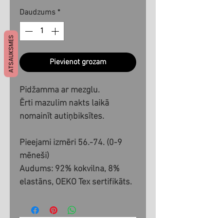
Daudzums
*
ATSAUKSMES
Pievienot grozam
Pidžamma ar mezglu.
Ērti mazulim nakts laikā
nomainīt autiņbiksītes.
Pieejami izmēri 56.-74. (0-9
mēneši)
Audums: 92% kokvilna, 8%
elastāns, OEKO Tex sertifikāts.