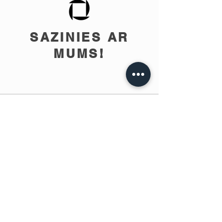
SAZINIES AR
MUMS!
info@teobee.lv
Seko jaunumiem
mūsu Facebook
lapā
!