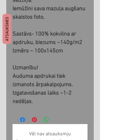
sedziņa.
Iemūžini sava mazuļa augšanu
skaistos foto.
ATSAUKSMES
Sastāvs- 100% kokvilna ar
apdruku, biezums ~140g/m2
Izmērs ~ 100x145cm
Uzmanību!
Auduma apdrukai tiek
izmanots ārpakalpojums.
Izgatavošanas laiks ~1-2
nedēļas.
Vēl nav atsauksmju