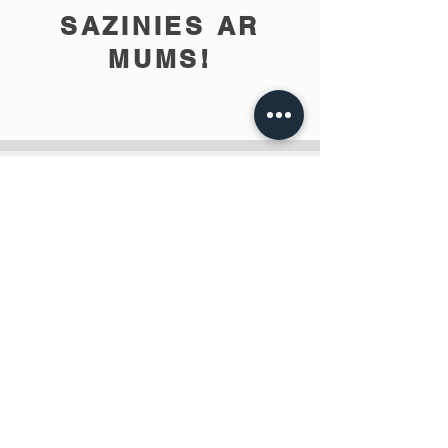
SAZINIES AR
MUMS!
info@teobee.lv
Seko jaunumiem
mūsu Facebook
lapā
!