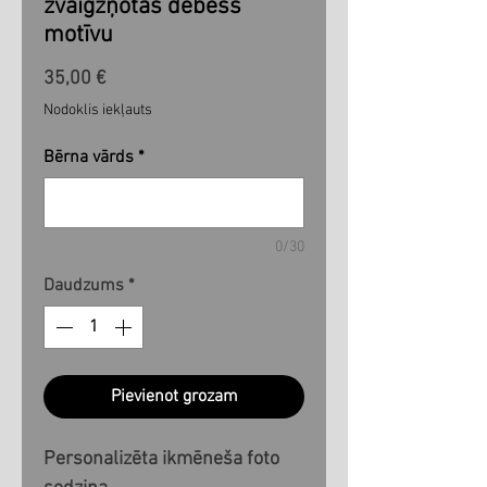
zvaigžņotas debess
motīvu
Cena
35,00 €
Nodoklis iekļauts
Bērna vārds
*
0/30
Daudzums
*
Pievienot grozam
Personalizēta ikmēneša foto