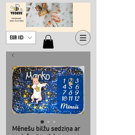
EUR (€)
Mēnešu bilžu sedziņa ar