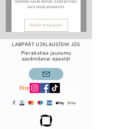
Dalieties savās domās. Esiet pirmais,
kurš atstāj atsauksmi.
Atstāt atsauksmi
LABPRĀT UZKLAUSĪSIM JŪS
Pieraksties jaunumu
saņēmšanai epastā!