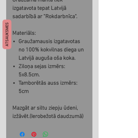
Graužamā manta tiek
izgatavota tepat Latvijā
sadarbībā ar "Rokdarbnīca".
ATSAUKSMES
Materiāls:
Graužamausis izgatavotas
no 100% kokvilnas diega un
Latvijā auguša oša koka.
Ziloņa sejas izmērs:
5x8.5cm.
Tamborētās auss izmērs:
5cm
Mazgāt ar siltu ziepju ūdeni,
izžāvēt.(Ierobežotā daudzumā)