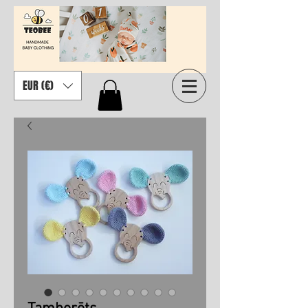
EUR (€)