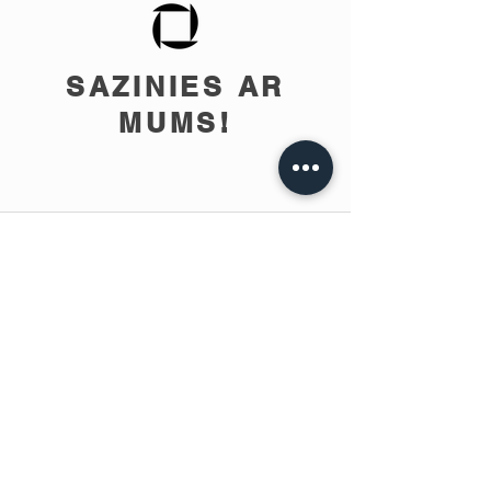
SAZINIES AR
MUMS!
info@teobee.lv
Seko jaunumiem
mūsu Facebook
lapā
!