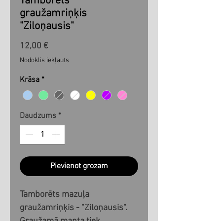
Tamborēts
graužamriņķis
"Ziloņausis"
Cena
12,00 €
Nodoklis iekļauts
Krāsa
*
Daudzums
*
Pievienot grozam
Tamborēts mazuļa
graužamriņķis - "Ziloņausis".