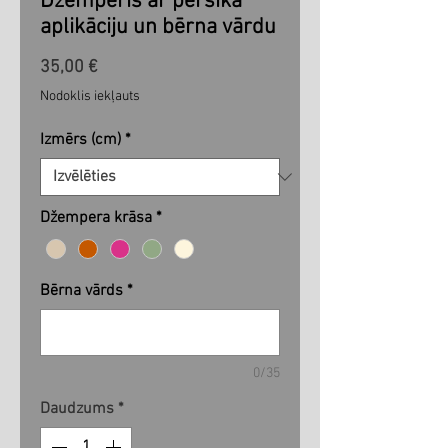
Džemperis ar persika
aplikāciju un bērna vārdu
Cena
35,00 €
Nodoklis iekļauts
Izmērs (cm)
*
Džempera krāsa
*
Bērna vārds
*
0/35
Daudzums
*