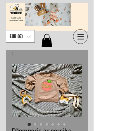
EUR (€)