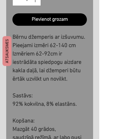
Pievienot grozam
Bērnu džemperis ar izšuvumu.
ATSAUKSMES
Pieejami izmēri 62-140 cm
Izmēriem 62-92cm ir
iestrādāta spiedpogu aizdare
kakla daļā, lai džemperi būtu
ērtāk uzvilkt un novilkt.
Sastāvs:
92% kokvilna, 8% elastāns.
Kopšana:
Mazgāt 40 grādos,
saudzīgā režīmā, ar labo pusi