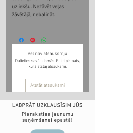
uz iekšu. Nežāvēt veļas
žāvētājā, nebalināt.
Vēl nav atsauksmju
Dalieties savās domās. Esiet pirmais,
kurš atstāj atsauksmi.
Atstāt atsauksmi
LABPRĀT UZKLAUSĪSIM JŪS
Pieraksties jaunumu
saņēmšanai epastā!