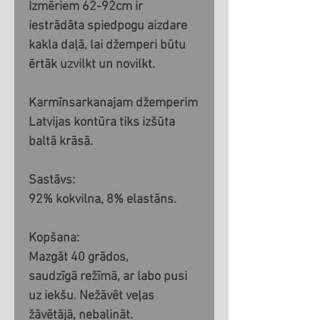
Izmēriem 62-92cm ir
iestrādāta spiedpogu aizdare
kakla daļā, lai džemperi būtu
ērtāk uzvilkt un novilkt.
Karmīnsarkanajam džemperim
Latvijas kontūra tiks izšūta
baltā krāsā.
Sastāvs:
92% kokvilna, 8% elastāns.
Kopšana:
Mazgāt 40 grādos,
saudzīgā režīmā, ar labo pusi
uz iekšu. Nežāvēt veļas
žāvētājā, nebalināt.