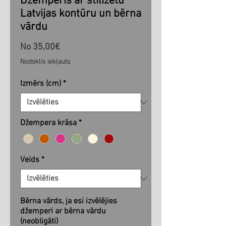
Džemperis ar stilizētu
Latvijas kontūru un bērna
vārdu
Izpārdošanas
No
35,00€
cena
Nodoklis iekļauts
Izmērs (cm)
*
Džempera krāsa
*
Veids
*
Bērna vārds, ja esi izvēlējies
džemperi ar bērna vārdu
(neobligāti)