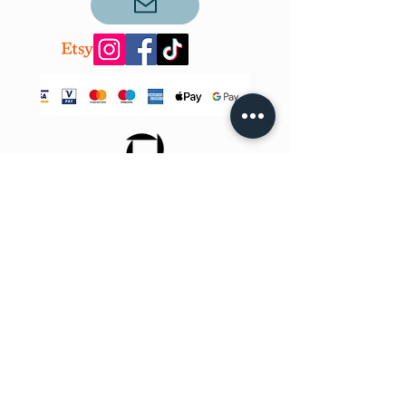
SAZINIES AR
MUMS!
info@teobee.lv