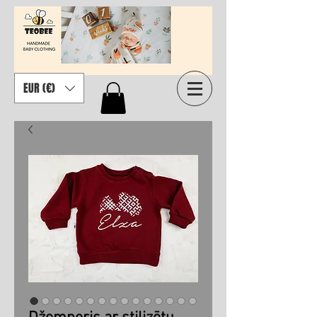
EUR (€)