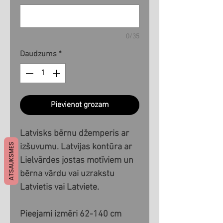
0/35
Daudzums
*
Pievienot grozam
Latvisks bērnu džemperis ar
ATSAUKSMES
izšuvumu. Latvijas kontūra ar
Lielvārdes jostas motīviem un
bērna vārdu vai uzrakstu
Latvietis vai Latviete.
Pieejami izmēri 62-140 cm