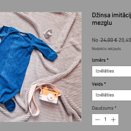
Džinsa imitāc
mezglu
Paras
No
 24,00 € 
20,4
cena
Nodoklis iekļauts
Izmērs
*
Izvēlēties
Veids
*
Izvēlēties
Daudzums
*