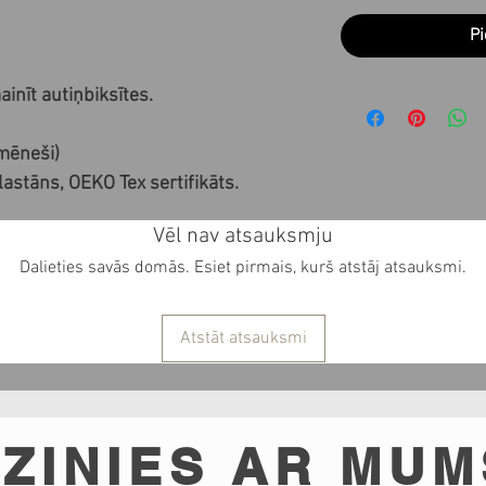
Pi
inīt autiņbiksītes.
 mēneši)
stāns, OEKO Tex sertifikāts.
Vēl nav atsauksmju
Dalieties savās domās. Esiet pirmais, kurš atstāj atsauksmi.
Atstāt atsauksmi
ZINIES AR MUM