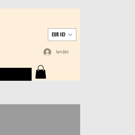
EUR (€)
Ienākt