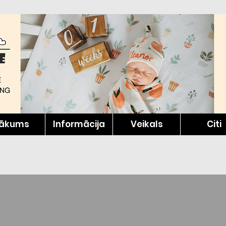
ākums
Informācija
Veikals
Citi