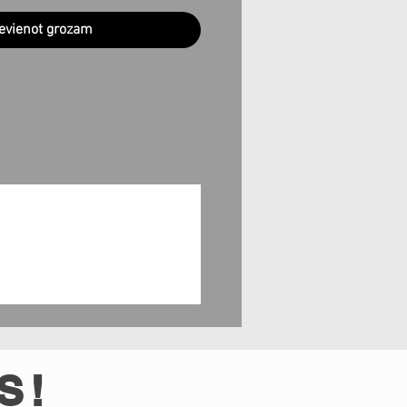
evienot grozam
S!