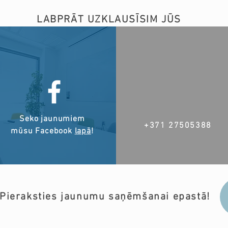
LABPRĀT UZKLAUSĪSIM JŪS
Seko jaunumiem
+371 27505388
mūsu Facebook
lapā
!
Pieraksties jaunumu saņēmšanai epastā!