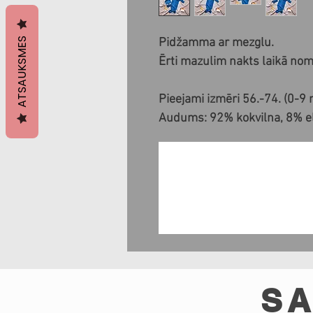
ATSAUKSMES
Pidžamma ar mezglu.
Ērti mazulim nakts laikā noma
Pieejami izmēri 56.-74. (0-9
Audums: 92% kokvilna, 8% ela
SA